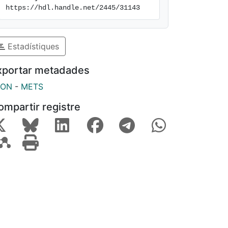
https://hdl.handle.net/2445/31143
Estadístiques
xportar metadades
SON
-
METS
ompartir registre