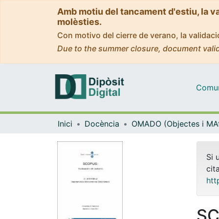
Amb motiu del tancament d'estiu, la v
molèsties.
Con motivo del cierre de verano, la valida
Due to the summer closure, document valid
Comuni
Inici
Docència
Si 
cit
htt
SC