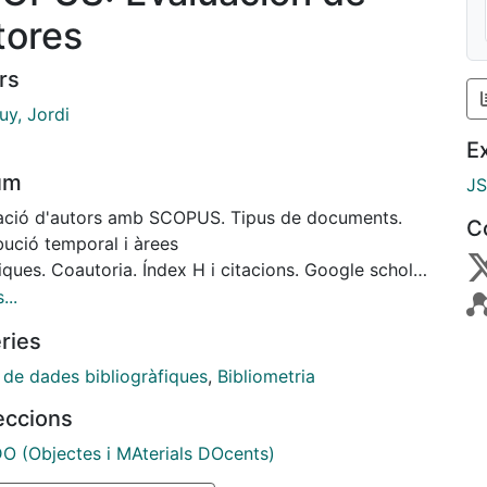
tores
rs
uy, Jordi
E
um
J
ació d'autors amb SCOPUS. Tipus de documents.
C
bució temporal i àrees
ques. Coautoria. Índex H i citacions. Google scholar
ons.
...
ries
 de dades bibliogràfiques
,
Bibliometria
leccions
 (Objectes i MAterials DOcents)