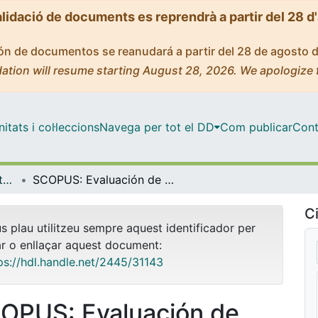
alidació de documents es reprendrà a partir del 28 d
ción de documentos se reanudará a partir del 28 de agosto 
ation will resume starting August 28, 2026. We apologize 
tats i col·leccions
Navega per tot el DD
Com publicar
Cont
OMADO (Objectes i MAterials DOcents)
SCOPUS: Evaluación de autores
Ci
us plau utilitzeu sempre aquest identificador per
ar o enllaçar aquest document:
ps://hdl.handle.net/2445/31143
OPUS: Evaluación de