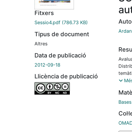
au
Fitxers
Auto
Sessio4.pdf
(786.73 KB)
Ardan
Tipus de document
Altres
Res
Data de publicació
Avalu
2012-09-18
Distri
temàti
Llicència de publicació
citati
Més
Matè
Bases
Col·
OMADO