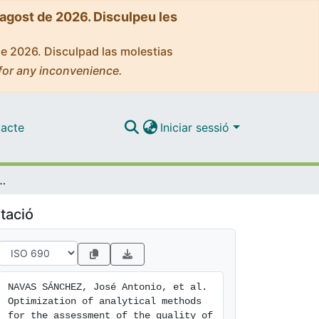
'agost de 2026. Disculpeu les
de 2026. Disculpad las molestias
for any inconvenience.
acte
Iniciar sessió
essment of the quality of fats and oils used in continuous deep fat frying
tació
NAVAS SÁNCHEZ, José Antonio, et al. 
Optimization of analytical methods 
for the assessment of the quality of 