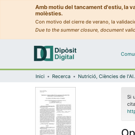
Amb motiu del tancament d'estiu, la v
molèsties.
Con motivo del cierre de verano, la valida
Due to the summer closure, document valid
Comuni
Inici
Recerca
Nutrició, Ciències
Si 
cit
htt
Op