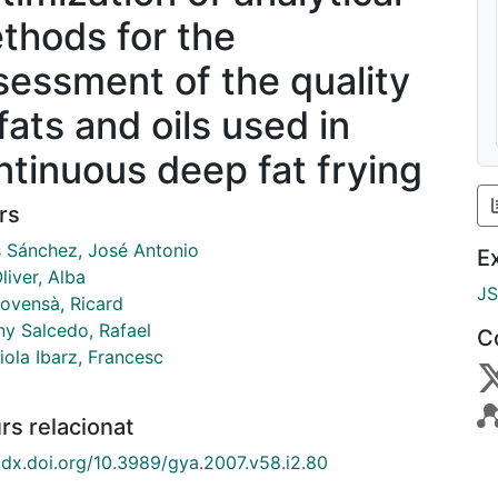
thods for the
sessment of the quality
fats and oils used in
ntinuous deep fat frying
rs
 Sánchez, José Antonio
E
liver, Alba
J
ovensà, Ricard
y Salcedo, Rafael
C
iola Ibarz, Francesc
rs relacionat
//dx.doi.org/10.3989/gya.2007.v58.i2.80