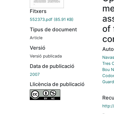
me
Fitxers
as
552373.pdf
(85.91 KB)
of 
Tipus de document
co
Article
Versió
Auto
Versió publicada
Navas
Tres O
Data de publicació
Bou N
2007
Codon
Guard
Llicència de publicació
Recu
http: