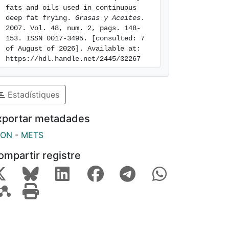
fats and oils used in continuous 
deep fat frying. 
Grasas y Aceites
. 
2007. Vol. 48, num. 2, pags. 148-
153. ISSN 0017-3495. [consulted: 7 
of August of 2026]. Available at: 
https://hdl.handle.net/2445/32267
Estadístiques
xportar metadades
SON
-
METS
ompartir registre