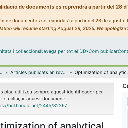
alidació de documents es reprendrà a partir del 28 d
ción de documentos se reanudará a partir del 28 de agosto 
ation will resume starting August 28, 2026. We apologize 
tats i col·leccions
Navega per tot el DD
Com publicar
Cont
 de l'Alimentació i Gastronomia
Articles publicats en revistes (Nutrició, Ciències de l'Alimentació i Gastronomia)
Optimization of analytical methods for the ass
Ci
us plau utilitzeu sempre aquest identificador per
ar o enllaçar aquest document:
ps://hdl.handle.net/2445/32267
timization of analytical