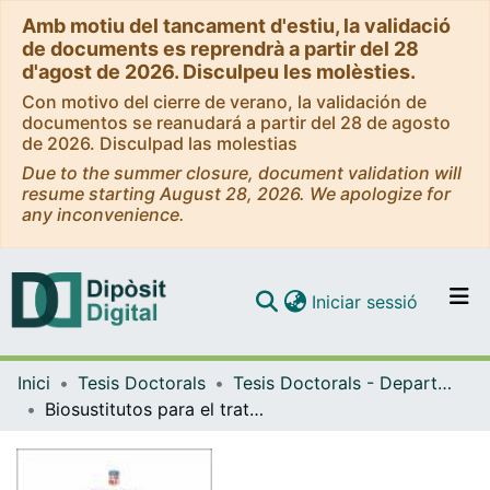
Amb motiu del tancament d'estiu, la validació
de documents es reprendrà a partir del 28
d'agost de 2026. Disculpeu les molèsties.
Con motivo del cierre de verano, la validación de
documentos se reanudará a partir del 28 de agosto
de 2026. Disculpad las molestias
Due to the summer closure, document validation will
resume starting August 28, 2026. We apologize for
any inconvenience.
(current)
Iniciar sessió
Comunitats i col·leccions
Inici
Tesis Doctorals
Tesis Doctorals - Departament - Cirurgia i Especialitats Quirúrgiques
Navega per tot el DD
Biosustitutos para el tratamiento de la patología de la córnea y la superficie ocular: epidemiología, aplicaciones clínicas y controles microbiológicos
Com publicar
Contacte