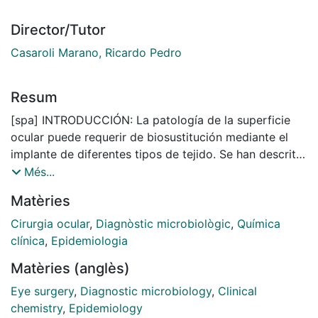
Director/Tutor
Casaroli Marano, Ricardo Pedro
Resum
[spa] INTRODUCCIÓN: La patología de la superficie
ocular puede requerir de biosustitución mediante el
implante de diferentes tipos de tejido. Se han descrito
diversos biosustitutos de la superficie ocular. Las
Més...
indicaciones, técnicas quirúrgicas, formulaciones y
Matèries
controles de calidad han sufrido modificaciones y
cambios en los últimos años. HIPÓTESIS: Existe un
Cirurgia ocular
,
Diagnòstic microbiològic
,
Química
cambio de tendencias en las indicaciones y
clínica
,
Epidemiologia
formulaciones y/o técnicas quirúrgicas para el manejo
Matèries (anglès)
y tratamiento de la patología de la córnea y superficie
ocular. Asimismo, se considera que el control de la
Eye surgery
,
Diagnostic microbiology
,
Clinical
calidad de estos biosustitutos es de suma importancia
chemistry
,
Epidemiology