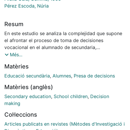
Pérez Escoda, Núria
Resum
En este estudio se analiza la complejidad que supone
el afrontar el proceso de toma de decisiones
vocacional en el alumnado de secundaria,
concretamente en 4º de educación secundaria
Més...
obligatoria (ESO) y 2º de bachillerato. Se trata de
Matèries
analizar la importancia de las dimensiones emocional,
cognitiva y social de la toma de decisiones, estilos de
Educació secundària
,
Alumnes
,
Presa de decisions
decisión vocacional, autoestima, estrés percibido,
Matèries (anglès)
autoconfianza y conducta exploratoria con el género,
curso académico, tipo de centro y nivel educativo de
Secondary education
,
School children
,
Decision
la familia; la relación entre estas variables y su relación
making
con la toma de decisiones. En el estudio participaron
Col·leccions
519 sujetos de 4º de ESO y de 2º de Bachillerato de
cuatro centros de la Provincia de Barcelona (2
Articles publicats en revistes (Mètodes d'Investigació i