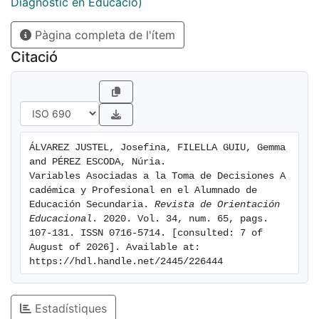
públicos y 2 concertados). Para ello, se aplicaron 6
Diagnòstic en Educació)
escalas para medir las variables objeto de estudio. Los
Pàgina completa de l'ítem
resultados obtenidos confirman que, en los procesos
de toma de decisiones, influyen, de forma significativa,
Citació
las variables género, curso académico, tipo de centro,
nivel educativo de la familia, dimensiones: emocional,
cognitiva y social de la toma de decisiones, estilos de
decisión vocacional, autoestima, estrés, autoconfianza
y conducta exploratoria. Al mismo tiempo se
ÁLVAREZ JUSTEL, Josefina, FILELLA GUIU, Gemma 
comprueba que cada una de estas variables guarda
and PÉREZ ESCODA, Núria. 
una estrecha relación con la toma de decisiones y una
Variables Asociadas a la Toma de Decisiones A
relación moderada entre ellas. Estos resultados ponen
cadémica y Profesional en el Alumnado de 
Educación Secundaria. 
Revista de Orientación 
de manifiesto la necesidad de elaborar programas
Educacional
. 2020. Vol. 34, num. 65, pags. 
para la mejora de la toma de decisiones vocacional,
107-131. ISSN 0716-5714. [consulted: 7 of 
desde las dimensiones emocional, cognitiva y social.
August of 2026]. Available at: 
https://hdl.handle.net/2445/226444
Estadístiques