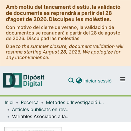
Amb motiu del tancament d'estiu, la validació
de documents es reprendrà a partir del 28
d'agost de 2026. Disculpeu les molèsties.
Con motivo del cierre de verano, la validación de
documentos se reanudará a partir del 28 de agosto
de 2026. Disculpad las molestias
Due to the summer closure, document validation will
resume starting August 28, 2026. We apologize for
any inconvenience.
(current)
Iniciar sessió
Comunitats i col·leccions
Inici
Recerca
Mètodes d'Investigació i Diagnòstic en Educació
Navega per tot el DD
Articles publicats en revistes (Mètodes d'Investigació i Diagnòstic en Educació)
Com publicar
Variables Asociadas a la Toma de Decisiones Académica y Profesional en el Alumnado de Educación Secundaria
Contacte