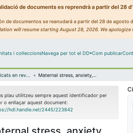
alidació de documents es reprendrà a partir del 28 d
ción de documentos se reanudará a partir del 28 de agosto 
ation will resume starting August 28, 2026. We apologize 
tats i col·leccions
Navega per tot el DD
Com publicar
Cont
Articles publicats en revistes (Medicina)
Maternal stress, anxiety, well-being, and sleep quality in pregnant women throughout gestation
Ci
us plau utilitzeu sempre aquest identificador per
ar o enllaçar aquest document:
ps://hdl.handle.net/2445/223842
ternal stress, anxiety,