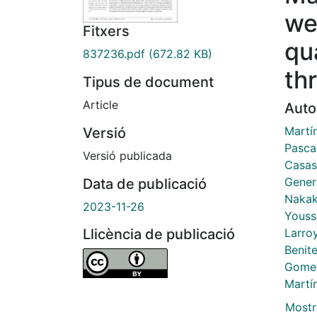
we
Fitxers
qu
837236.pdf
(672.82 KB)
th
Tipus de document
Article
Auto
Martí
Versió
Pasca
Versió publicada
Casas,
Gener
Data de publicació
Nakak
2023-11-26
Yousse
Larro
Llicència de publicació
Benite
Gomez
Martí
Mostr