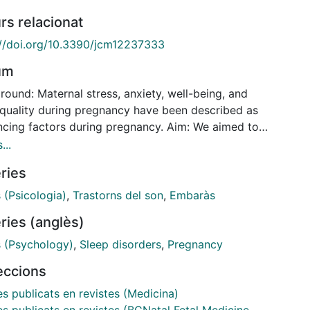
rs relacionat
://doi.org/10.3390/jcm12237333
um
ound: Maternal stress, anxiety, well-being, and
 quality during pregnancy have been described as
encing factors during pregnancy. Aim: We aimed to
be maternal stress, anxiety, well-being, and sleep
...
ty in pregnant women throughout gestation and their
ries
ed factors. Methods: A prospective study including
ant women attending BCNatal, in Barcelona, Spain (n
 (Psicologia)
,
Trastorns del son
,
Embaràs
). Maternal stress and anxiety were assessed by the
ries (anglès)
ived Stress Scale (PSS) and State-Trait Anxiety
ory (STAI)-validated questionnaires. Maternal well-
s (Psychology)
,
Sleep disorders
,
Pregnancy
 was assessed using theWorld Health
leccions
izationWell-Being Index Questionnaire (WHO-5), and
 quality was assessed using the Pittsburgh Sleep
es publicats en revistes (Medicina)
y Index Questionnaire (PSQI). All questionnaires