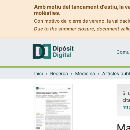
Amb motiu del tancament d'estiu, la v
molèsties.
Con motivo del cierre de verano, la valida
Due to the summer closure, document valid
Comuni
Inici
Recerca
Medicina
Si 
cit
htt
Ma