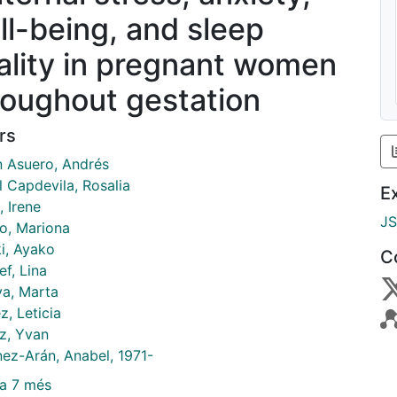
ll-being, and sleep
ality in pregnant women
roughout gestation
rs
n Asuero, Andrés
l Capdevila, Rosalia
E
 Irene
J
o, Mariona
i, Ayako
C
f, Lina
ya, Marta
z, Leticia
, Yvan
nez-Arán, Anabel, 1971-
a 7 més