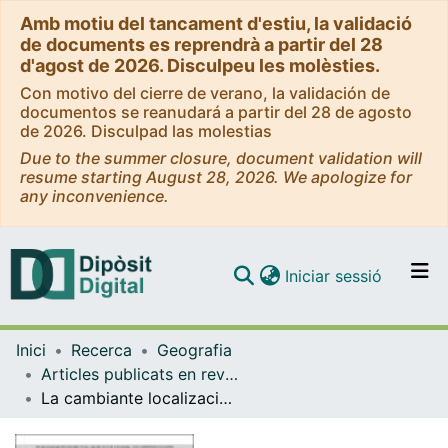
Amb motiu del tancament d'estiu, la validació
de documents es reprendrà a partir del 28
d'agost de 2026. Disculpeu les molèsties.
Con motivo del cierre de verano, la validación de
documentos se reanudará a partir del 28 de agosto
de 2026. Disculpad las molestias
Due to the summer closure, document validation will
resume starting August 28, 2026. We apologize for
any inconvenience.
(current)
Iniciar sessió
Comunitats i col·leccions
Inici
Recerca
Geografia
Navega per tot el DD
Articles publicats en revistes (Geografia)
Com publicar
La cambiante localización de la población mayor en las áreas metropolitanas de Barcelona y Madrid. Análisis comparativo de tendencias espaciales
Contacte