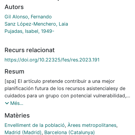
Autors
Gil Alonso, Fernando
Sanz López-Menchero, Laia
Pujadas, Isabel, 1949-
Recurs relacionat
https://doi.org/10.22325/fes/res.2023.191
Resum
[spa] El artículo pretende contribuir a una mejor
planificación futura de los recursos asistencialesy de
cuidados para un grupo con potencial vulnerabilidad,
las personas mayores, medianteel análisis de la
Més...
evolución (1998-2021) de sus pautas de localización
Matèries
espacial en las dosmayores áreas urbanas de España.
Los datos de stock para municipios y distritos
Envelliment de la població
,
Àrees metropolitanes
,
delPadrón continuo (INE), muestran que es una
Madrid (Madrid)
,
Barcelona (Catalunya)