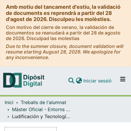
Amb motiu del tancament d'estiu, la validació
de documents es reprendrà a partir del 28
d'agost de 2026. Disculpeu les molèsties.
Con motivo del cierre de verano, la validación de
documentos se reanudará a partir del 28 de agosto
de 2026. Disculpad las molestias
Due to the summer closure, document validation will
resume starting August 28, 2026. We apologize for
any inconvenience.
(current)
Iniciar sessió
Comunitats i col·leccions
Inici
Treballs de l'alumnat
Navega per tot el DD
Màster Oficial - Entorns d’Ensenyament i Aprenentatge amb Tecnologies Digitals
Com publicar
Ludificación y Tecnologías Digitales. Elementos clave para fomentar la participación inclusiva de todo el alumnado en el aula
Contacte