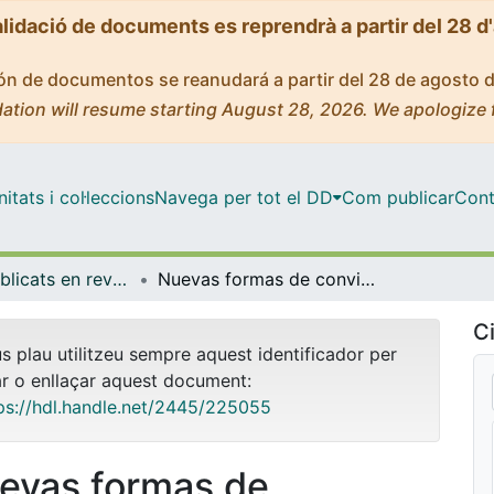
alidació de documents es reprendrà a partir del 28 d
ción de documentos se reanudará a partir del 28 de agosto 
ation will resume starting August 28, 2026. We apologize 
tats i col·leccions
Navega per tot el DD
Com publicar
Cont
Articles publicats en revistes (Dret Privat)
Nuevas formas de convivencia de carácter familiar o cuasi familiar
Ci
us plau utilitzeu sempre aquest identificador per
ar o enllaçar aquest document:
ps://hdl.handle.net/2445/225055
evas formas de