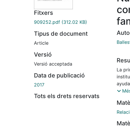
co
Fitxers
fam
909252.pdf
(312.02 KB)
Auto
Tipus de document
Balles
Article
Versió
Res
Versió acceptada
La pri
Data de publicació
instit
ayuda 
2017
Catal
Més
Tots els drets reservats
como 
Matè
matrim
consti
Relaci
Matè