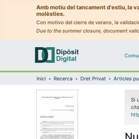
Amb motiu del tancament d'estiu, la v
molèsties.
Con motivo del cierre de verano, la valida
Due to the summer closure, document valid
Comuni
Inici
Recerca
Dret Privat
Si 
cit
htt
Nu