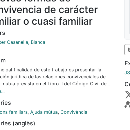
nvivencia de carácter
iliar o cuasi familiar
rs
ter Casanella, Blanca
um
E
ncipal finalidad de este trabajo es presentar la
J
ución jurídica de las relaciones convivenciales de
mutua prevista en el Libro II del Código Civil de
C
uña, aprobado por la Ley 25/2010, de 29 de julio,
...
otra fórmula de convivencia diferente a la
ries
onial, y analizar los requisitos necesarios para su
tución y los efectos de su extinción.
ons familiars
,
Ajuda mútua
,
Convivència
ries (anglès)