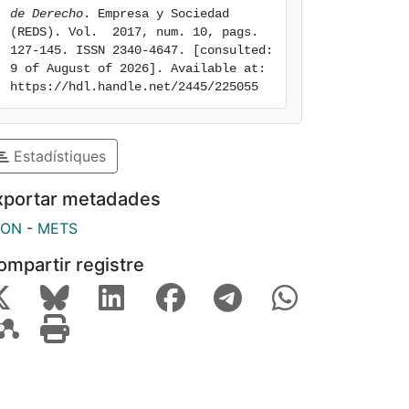
de Derecho
. Empresa y Sociedad 
(REDS). Vol.  2017, num. 10, pags. 
127-145. ISSN 2340-4647. [consulted: 
9 of August of 2026]. Available at: 
https://hdl.handle.net/2445/225055
Estadístiques
xportar metadades
SON
-
METS
ompartir registre