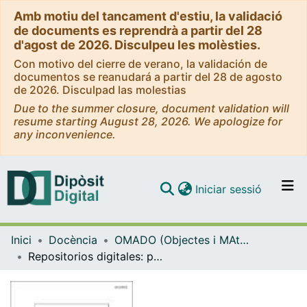
Amb motiu del tancament d'estiu, la validació
de documents es reprendrà a partir del 28
d'agost de 2026. Disculpeu les molèsties.
Con motivo del cierre de verano, la validación de
documentos se reanudará a partir del 28 de agosto
de 2026. Disculpad las molestias
Due to the summer closure, document validation will
resume starting August 28, 2026. We apologize for
any inconvenience.
(current)
Iniciar sessió
Comunitats i col·leccions
Inici
Docència
OMADO (Objectes i MAterials DOcents)
Navega per tot el DD
Repositorios digitales: preservación y difusión de las colecciones digitales en bibliotecas, archivos y museos de España (versión 1.0, noviembre 2011)
Com publicar
Contacte