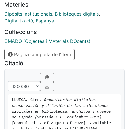
Matèries
repositorios digitales, especialmente en lo que afecta
a la preservación y difusión de sus colecciones, por
Dipòsits institucionals
,
Biblioteques digitals
,
medio de la exposición y evaluación de repositorios
Digitalització
,
Espanya
digitales creados por bibliotecas, archivos y museos
Col·leccions
españoles.
OMADO (Objectes i MAterials DOcents)
Pàgina completa de l'ítem
Citació
LLUECA, Ciro. 
Repositorios digitales: 
preservación y difusión de las colecciones 
digitales en bibliotecas, archivos y museos 
de España (versión 1.0, noviembre 2011).
[consulted: 7 of August of 2026]. Available 
at: https://hdl.handle.net/2445/21204