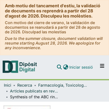
Amb motiu del tancament d'estiu, la validació
de documents es reprendrà a partir del 28
d'agost de 2026. Disculpeu les molèsties.
Con motivo del cierre de verano, la validación de
documentos se reanudará a partir del 28 de agosto
de 2026. Disculpad las molestias
Due to the summer closure, document validation will
resume starting August 28, 2026. We apologize for
any inconvenience.
(current)
Iniciar sessió
Comunitats i col·leccions
Inici
Recerca
Farmacologia, Toxicologia i Química Terapèutica
Navega per tot el DD
Articles publicats en revistes (Farmacologia, Toxicologia i Química Terapèutica)
Com publicar
Synthesis of the ABC ring of calyciphylline A-type alkaloids by a stereocontrolled aldol cyclization: Formal synthesis of (±)-Himalensine A
Contacte