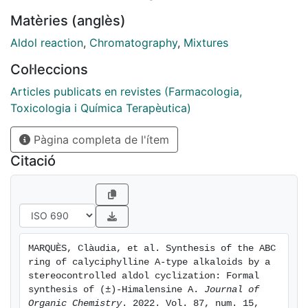
installed in the bowl-shaped azatricyclic structure; this
Matèries (anglès)
crucial reaction takes place with configuration
retention. The synthesis of azatricyclic compound I
Aldol reaction
,
Chromatography
,
Mixtures
constitutes a formal synthesis of himalensine A.
Col·leccions
Articles publicats en revistes (Farmacologia,
Toxicologia i Química Terapèutica)
Pàgina completa de l'ítem
Citació
MARQUÈS, Clàudia, et al. Synthesis of the ABC 
ring of calyciphylline A-type alkaloids by a 
stereocontrolled aldol cyclization: Formal 
synthesis of (±)-Himalensine A. 
Journal of 
Organic Chemistry
. 2022. Vol. 87, num. 15, 