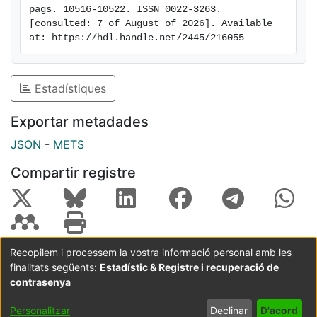
pags. 10516-10522. ISSN 0022-3263. 
[consulted: 7 of August of 2026]. Available 
at: https://hdl.handle.net/2445/216055
Estadístiques
Exportar metadades
JSON
-
METS
Compartir registre
Recopilem i processem la vostra informació personal amb les
finalitats següents:
Estadístic & Registre i recuperació de
Coordinació:
CRAI UB
Avís legal
Metadades
subjectes a:
contrasenya
Configuració
Política de
Acord
Personalitzar
Declinar
D'acord
de cookies
privadesa
d'usuari