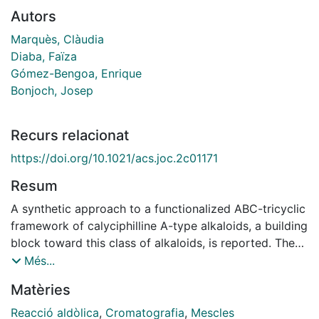
Autors
Marquès, Clàudia
Diaba, Faïza
Gómez-Bengoa, Enrique
Bonjoch, Josep
Recurs relacionat
https://doi.org/10.1021/acs.joc.2c01171
Resum
A synthetic approach to a functionalized ABC-tricyclic
framework of calyciphilline A-type alkaloids, a building
block toward this class of alkaloids, is reported. The
key synthetic steps involve a radical cyclization to
Més...
form the hydroindole system and piperidine ring
Matèries
closure through a stereocontrolled aldol cyclization.
The resulting alcohol allows the methyl group to be
Reacció aldòlica
,
Cromatografia
,
Mescles