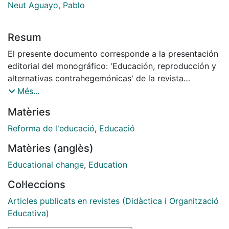
Neut Aguayo, Pablo
Resum
El presente documento corresponde a la presentación
editorial del monográfico: 'Educación, reproducción y
alternativas contrahegemónicas' de la revista
Izquierdas. Su estructura está dividida en dos grandes
Més...
bloques. En el primero, se lleva a cabo una definición
Matèries
histórica y teórico/conceptual de las prácticas y
dinámicas de reproducción, resistencias y
Reforma de l'educació
,
Educació
contrahegemonías en educación que han inspirado el
Matèries (anglès)
desarrollo de este monográfico. En el segundo, se
presenta la estructura del dossier, junto a una breve
Educational change
,
Education
descripción del contenido de cada uno de los 15
Col·leccions
artículos seleccionados. Finalmente se exponen
algunas ideas de cierre, resaltando lo principales hitos
Articles publicats en revistes (Didàctica i Organització
de este trabajo desarrollado por más de doce meses.
Educativa)