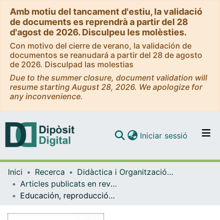
Amb motiu del tancament d'estiu, la validació
de documents es reprendrà a partir del 28
d'agost de 2026. Disculpeu les molèsties.
Con motivo del cierre de verano, la validación de
documentos se reanudará a partir del 28 de agosto
de 2026. Disculpad las molestias
Due to the summer closure, document validation will
resume starting August 28, 2026. We apologize for
any inconvenience.
(current)
Iniciar sessió
Comunitats i col·leccions
Inici
Recerca
Didàctica i Organització Educativa
Navega per tot el DD
Articles publicats en revistes (Didàctica i Organització Educativa)
Com publicar
Educación, reproducción y alternativas contrahegemónicas
Contacte