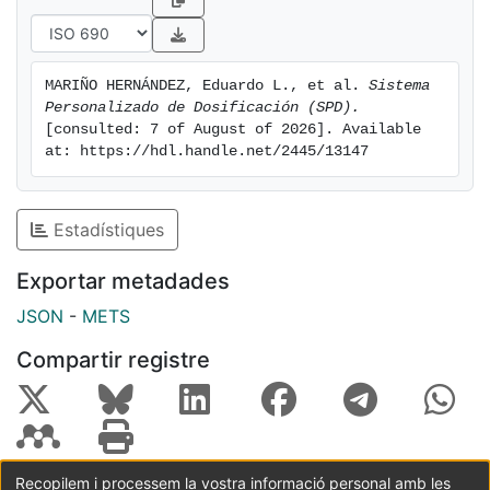
MARIÑO HERNÁNDEZ, Eduardo L., et al. 
Sistema 
Personalizado de Dosificación (SPD).
[consulted: 7 of August of 2026]. Available 
at: https://hdl.handle.net/2445/13147
Estadístiques
Exportar metadades
JSON
-
METS
Compartir registre
Recopilem i processem la vostra informació personal amb les