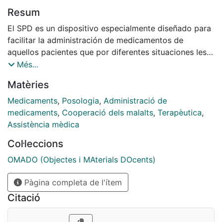
Resum
El SPD es un dispositivo especialmente diseñado para
facilitar la administración de medicamentos de
aquellos pacientes que por diferentes situaciones les
resulta difícil cumplir correctamente con el tratamiento
Més...
prescrito. En este dispositivo el farmacéutico coloca
Matèries
los medicamentos que, tras su dispensación, el
paciente le retorna para ese fin. Esta preparación
Medicaments
,
Posologia
,
Administració de
habitualmente cubre las necesidades de un paciente
medicaments
,
Cooperació dels malalts
,
Terapèutica
,
durante el periodo de tiempo de una semana.
Assistència mèdica
Col·leccions
OMADO (Objectes i MAterials DOcents)
Pàgina completa de l'ítem
Citació