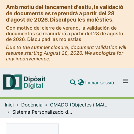
Amb motiu del tancament d'estiu, la validació
de documents es reprendrà a partir del 28
d'agost de 2026. Disculpeu les molèsties.
Con motivo del cierre de verano, la validación de
documentos se reanudará a partir del 28 de agosto
de 2026. Disculpad las molestias
Due to the summer closure, document validation will
resume starting August 28, 2026. We apologize for
any inconvenience.
(current)
Iniciar sessió
Comunitats i col·leccions
Inici
Docència
OMADO (Objectes i MAterials DOcents)
Navega per tot el DD
Sistema Personalizado de Dosificación (SPD)
Com publicar
Contacte