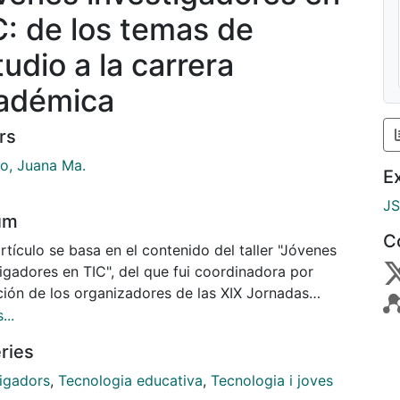
C: de los temas de
tudio a la carrera
adémica
rs
o, Juana Ma.
E
J
um
C
rtículo se basa en el contenido del taller "Jóvenes
igadores en TIC", del que fui coordinadora por
ación de los organizadores de las XIX Jornadas
sitarias de Tecnología Educativa, que tuvieron lugar
...
illa, en noviembre de 2011. Tras explicar el sentido
ries
ta actividad, se plantean algunos posicionamientos
 la noción de Tecnología Educativa, para pasar a
tigadors
,
Tecnologia educativa
,
Tecnologia i joves
tar, en forma de narración, cómo se articuló la