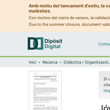
Amb motiu del tancament d'estiu, la v
molèsties.
Con motivo del cierre de verano, la valida
Due to the summer closure, document valid
Comuni
Inici
Recerca
Didàctica i Org
Si 
cit
htt
Jó