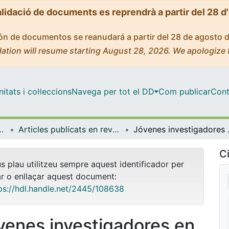
alidació de documents es reprendrà a partir del 28 d
ción de documentos se reanudará a partir del 28 de agosto 
ation will resume starting August 28, 2026. We apologize 
tats i col·leccions
Navega per tot el DD
Com publicar
Cont
anització Educativa
Articles publicats en revistes (Didàctica i Organització Educativa)
Jóvenes investiga
Ci
us plau utilitzeu sempre aquest identificador per
ar o enllaçar aquest document:
ps://hdl.handle.net/2445/108638
venes investigadores en