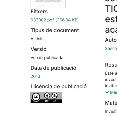
TI
Fitxers
es
633002.pdf
(366.04 KB)
ac
Tipus de document
Article
Auto
Sanch
Versió
Versió publicada
Res
Data de publicació
Este a
2013
invest
invit
Llicència de publicació
Univer
Més
en Sev
Matè
de es
sobre
Inves
presen