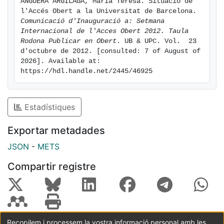
ANGUERA ARGILAGA, María Teresa. Situació de 
l'Accés Obert a la Universitat de Barcelona. 
Comunicació d'Inauguració a: Setmana 
Internacional de l'Acces Obert 2012. Taula 
Rodona Publicar en Obert
. UB & UPC. Vol.  23 
d'octubre de 2012. [consulted: 7 of August of 
2026]. Available at: 
https://hdl.handle.net/2445/46925
Estadístiques
Exportar metadades
JSON
-
METS
Compartir registre
Recopilem i processem la vostra informació personal amb les