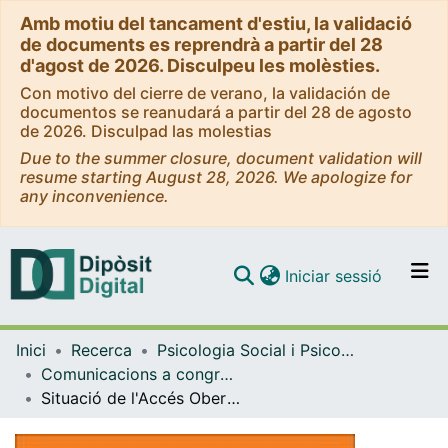
Amb motiu del tancament d'estiu, la validació
de documents es reprendrà a partir del 28
d'agost de 2026. Disculpeu les molèsties.
Con motivo del cierre de verano, la validación de
documentos se reanudará a partir del 28 de agosto
de 2026. Disculpad las molestias
Due to the summer closure, document validation will
resume starting August 28, 2026. We apologize for
any inconvenience.
(current)
Iniciar sessió
Comunitats i col·leccions
Inici
Recerca
Psicologia Social i Psicologia Quantitativa
Navega per tot el DD
Comunicacions a congressos (Psicologia Social i Psicologia Quantitativa)
Com publicar
Situació de l'Accés Obert a la Universitat de Barcelona
Contacte