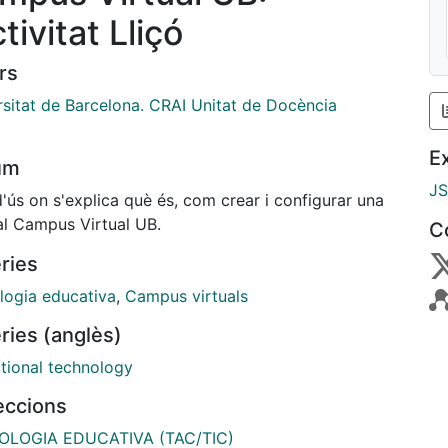
ctivitat Lliçó
rs
rsitat de Barcelona. CRAI Unitat de Docència
E
um
J
'ús on s'explica què és, com crear i configurar una
al Campus Virtual UB.
C
ries
logia educativa
,
Campus virtuals
ries (anglès)
tional technology
leccions
OLOGIA EDUCATIVA (TAC/TIC)