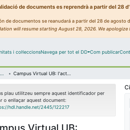
alidació de documents es reprendrà a partir del 28 d
ción de documentos se reanudará a partir del 28 de agosto 
ation will resume starting August 28, 2026. We apologize 
tats i col·leccions
Navega per tot el DD
Com publicar
Cont
TECNOLOGIA EDUCATIVA (TAC/TIC)
Campus Virtual UB: l'activitat Lliçó
Ci
us plau utilitzeu sempre aquest identificador per
ar o enllaçar aquest document:
ps://hdl.handle.net/2445/122217
mpus Virtual UB: