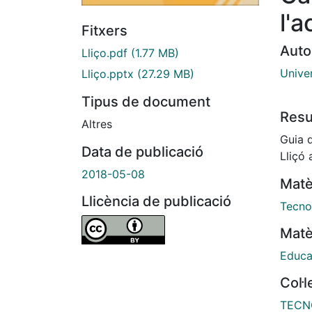
l'a
Fitxers
Auto
Lliço.pdf
(1.77 MB)
Unive
Lliço.pptx
(27.29 MB)
Tipus de document
Res
Altres
Guia d
Data de publicació
Lliçó 
2018-05-08
Matè
Llicència de publicació
Tecno
Matè
Educa
Col·
TECN