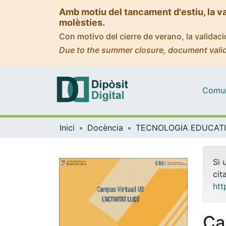
Amb motiu del tancament d'estiu, la v
molèsties.
Con motivo del cierre de verano, la valida
Due to the summer closure, document valid
Comuni
Inici
Docència
Si 
cit
htt
Ca