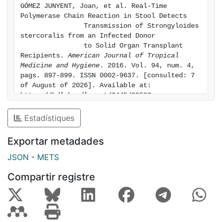
GÓMEZ JUNYENT, Joan, et al. Real-Time 
severe strongyloidiasis. Adherence to current
Polymerase Chain Reaction in Stool Detects

recommendations of
                Transmission of Strongyloides 
screening among donors and recipients from endemic
stercoralis from an Infected Donor

                to Solid Organ Transplant 
areas is also
Recipients. 
American Journal of Tropical 
urgently needed.
Medicine and Hygiene
. 2016. Vol. 94, num. 4, 
pags. 897-899. ISSN 0002-9637. [consulted: 7 
of August of 2026]. Available at: 
https://hdl.handle.net/2445/99582
Estadístiques
Exportar metadades
JSON
-
METS
Compartir registre