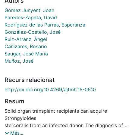
Autors
Gómez Junyent, Joan
Paredes-Zapata, David
Rodríguez de las Parras, Esperanza
González-Costello, José
Ruiz-Arranz, Ángel
Cañizares, Rosario
Saugar, José María
Muñoz, José
Recurs relacionat
http://dx.doi.org/10.4269/ajtmh.15-0610
Resum
Solid organ transplant recipients can acquire
Strongyloides
stercoralis from an infected donor. The diagnosis of S.
stercoralis in immunocompromised individuals may be
Més...