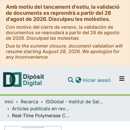
Amb motiu del tancament d'estiu, la validació
de documents es reprendrà a partir del 28
d'agost de 2026. Disculpeu les molèsties.
Con motivo del cierre de verano, la validación de
documentos se reanudará a partir del 28 de agosto
de 2026. Disculpad las molestias
Due to the summer closure, document validation will
resume starting August 28, 2026. We apologize for
any inconvenience.
(current)
Iniciar sessió
Comunitats i col·leccions
Inici
Recerca
ISGlobal - Institut de Salut Global de Barcelona
Navega per tot el DD
Articles publicats en revistes (ISGlobal)
Com publicar
Real-Time Polymerase Chain Reaction in Stool Detects Transmission of Strongyloides stercoralis from an Infected Donor to Solid Organ Transplant Recipients
Contacte