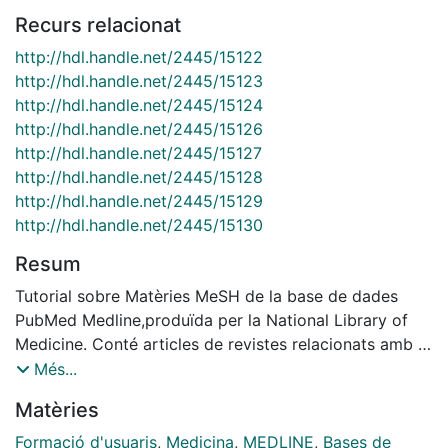
Recurs relacionat
http://hdl.handle.net/2445/15122
http://hdl.handle.net/2445/15123
http://hdl.handle.net/2445/15124
http://hdl.handle.net/2445/15126
http://hdl.handle.net/2445/15127
http://hdl.handle.net/2445/15128
http://hdl.handle.net/2445/15129
http://hdl.handle.net/2445/15130
Resum
Tutorial sobre Matèries MeSH de la base de dades
PubMed Medline,produïda per la National Library of
Medicine. Conté articles de revistes relacionats amb la
literatura biomèdica, la investigació i la pràctica
Més...
clínica. La base de dades Medline conté les subbases:
Matèries
AIDS (abans Aidsline), Bioethics (abans Bioethicsline),
Cancer (abans Cancerlit), Complementary Medicine,
Formació d'usuaris
,
Medicina
,
MEDLINE
,
Bases de