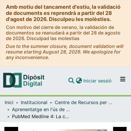
Amb motiu del tancament d'estiu, la validació
de documents es reprendrà a partir del 28
d'agost de 2026. Disculpeu les molèsties.
Con motivo del cierre de verano, la validación de
documentos se reanudará a partir del 28 de agosto
de 2026. Disculpad las molestias
Due to the summer closure, document validation will
resume starting August 28, 2026. We apologize for
any inconvenience.
(current)
Iniciar sessió
Comunitats i col·leccions
Inici
Institucional
Centre de Recursos per a l'Aprenentatge i la Investigació (CRAI-UB) - Institucional
Navega per tot el DD
Aprenentatge en l'ús de serveis i recursos d'informació: tutorials i guies (CRAI-UB)
Com publicar
PubMed Medline 4: La cerca pel tesaurus MeSH [vídeo]. Novembre 2011
Contacte