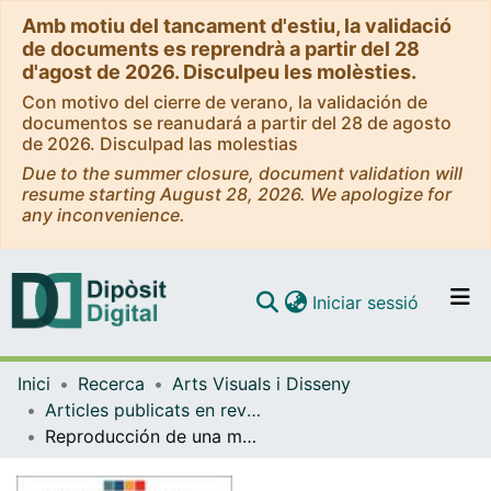
Amb motiu del tancament d'estiu, la validació
de documents es reprendrà a partir del 28
d'agost de 2026. Disculpeu les molèsties.
Con motivo del cierre de verano, la validación de
documentos se reanudará a partir del 28 de agosto
de 2026. Disculpad las molestias
Due to the summer closure, document validation will
resume starting August 28, 2026. We apologize for
any inconvenience.
(current)
Iniciar sessió
Comunitats i col·leccions
Inici
Recerca
Arts Visuals i Disseny
Navega per tot el DD
Articles publicats en revistes (Arts Visuals i Disseny)
Com publicar
Reproducción de una manzana por videoconferencia: incorporación de metodologías online a la creación de moldes en escultura
Contacte