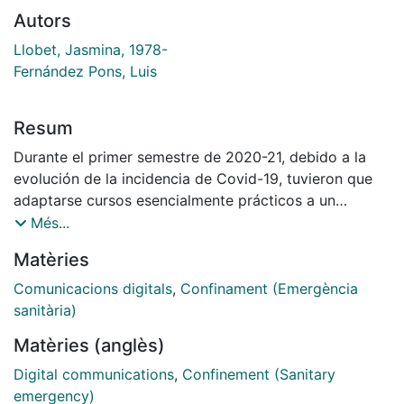
Autors
Llobet, Jasmina, 1978-
Fernández Pons, Luis
Resum
Durante el primer semestre de 2020-21, debido a la
evolución de la incidencia de Covid-19, tuvieron que
adaptarse cursos esencialmente prácticos a un
formato híbrido. En la asignatura 'Laboratorio de
Més...
Escultura' del Grado de Bellas Artes (UB): los
Matèries
alumnos/as aprenden las nociones básicas para
reproducir objetos tridimensionales, pero al no tener
Comunicacions digitals
,
Confinament (Emergència
acceso al taller de la Facultad, tuvimos que adaptarla
sanitària)
a materiales accesibles, técnicas sencillas, y
Matèries (anglès)
procedimientos comprensibles en sesiones online.
Digital communications
,
Confinement (Sanitary
emergency)