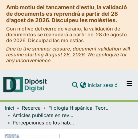
Amb motiu del tancament d'estiu, la validació
de documents es reprendrà a partir del 28
d'agost de 2026. Disculpeu les molèsties.
Con motivo del cierre de verano, la validación de
documentos se reanudará a partir del 28 de agosto
de 2026. Disculpad las molestias
Due to the summer closure, document validation will
resume starting August 28, 2026. We apologize for
any inconvenience.
(current)
Iniciar sessió
Comunitats i col·leccions
Inici
Recerca
Filologia Hispànica, Teoria de la Literatura i Comunicació
Navega per tot el DD
Articles publicats en revistes (Filologia Hispànica, Teoria de la Literatura i Comunicació)
Com publicar
Percepciones de los hablantes barceloneses hacia la variedad andina normativa a partir de datos del PRECAVES
Contacte