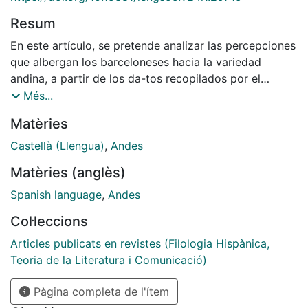
Resum
En este artículo, se pretende analizar las percepciones
que albergan los barceloneses hacia la variedad
andina, a partir de los da-tos recopilados por el
equipo de Barcelona, integrante del precaves xxi
Més...
(Proyecto para el estudio de las creencias y actitudes
Matèries
hacia las variedades del español en el siglo XXI). La
muestra de partida incluye 144 informantes,
Castellà (Llengua)
,
Andes
estratificados por sexo, edad, nivel de instrucción y
Matèries (anglès)
lengua inicial. En consonancia con estudios previos,
los resultados sugieren que los barceloneses perciben
Spanish language
,
Andes
una jerarquía entre las distintas variedades del
Col·leccions
español. Entre las mejor valoradas, se encuentra la
variedad castellana, que además coincide con la
Articles publicats en revistes (Filologia Hispànica,
propia. Primeramente, se examina el grado de
Teoria de la Literatura i Comunicació)
identificación de las ocho grandes variedades cultas,
Pàgina completa de l'ítem
cuyos por-centajes mayoritarios recaen en la