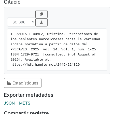
rioplatense, la andaluza y la castellana. Por lo que
Citació
respecta a la andina, esta queda relegada a un sexto
lugar, con un 18 % de identificación correcta. A
continuación, se examinan las valoraciones directa e
indirecta que ofrecen los informantes hacia la variedad
examinada, no solo de forma general, sino también a
ILLAMOLA I GÓMEZ, Cristina. Percepciones de 
la luz de las cuatro variables sociales. Las
los hablantes barceloneses hacia la variedad 
conclusiones subrayan que, si bien la mayoría de las
andina normativa a partir de datos del 
opiniones son positivas, los participantes más jóvenes
PRECAVES. 
2025
. vol. 24. Vol. 1, num. 1-25. 
ISSN 1729-9721. [consulted: 9 of August of 
son quienes mejor valoran la variedad andina en la
2026]. Available at: 
mayoría de los aspectos analizados. Palabras clave:
https://hdl.handle.net/2445/224329
percepción lingüística; actitudes lingüísticas; precaves
xxi; variedad normativa andina; barceloneses.
Estadístiques
Exportar metadades
JSON
-
METS
Compartir registre