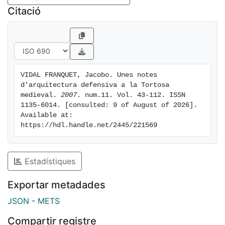
Tortosa during the XIV and XV centuries for the
Citació
purpose of defense and security: from the town walls,
to the coastal watchtowers, along with other towers,
castles and defensive walls of its broad territory
VIDAL FRANQUET, Jacobo. Unes notes 
d'arquitectura defensiva a la Tortosa 
medieval. 
2007
. num.11. Vol. 43-112. ISSN 
1135-6014. [consulted: 9 of August of 2026]. 
Available at: 
https://hdl.handle.net/2445/221569
Estadístiques
Exportar metadades
JSON
-
METS
Compartir registre