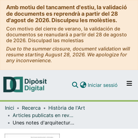
Amb motiu del tancament d'estiu, la validació
de documents es reprendrà a partir del 28
d'agost de 2026. Disculpeu les molèsties.
Con motivo del cierre de verano, la validación de
documentos se reanudará a partir del 28 de agosto
de 2026. Disculpad las molestias
Due to the summer closure, document validation will
resume starting August 28, 2026. We apologize for
any inconvenience.
(current)
Iniciar sessió
Comunitats i col·leccions
Inici
Recerca
Història de l'Art
Navega per tot el DD
Articles publicats en revistes (Història de l'Art)
Com publicar
Unes notes d'arquitectura defensiva a la Tortosa medieval
Contacte