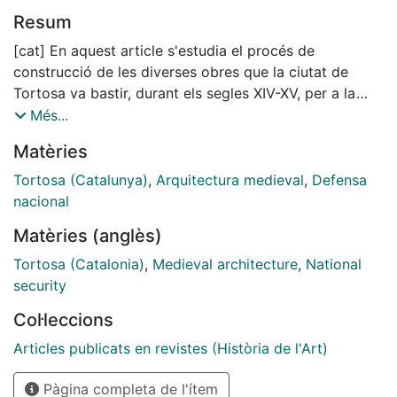
Resum
[cat] En aquest article s'estudia el procés de
construcció de les diverses obres que la ciutat de
Tortosa va bastir, durant els segles XIV-XV, per a la
defensa del seu territori,
Més...
des del clos emmurallat del nucli de població fins a les
Matèries
torres de la costa (ja al segle
XVI), tot passant per altres torres, castells i closos
Tortosa (Catalunya)
,
Arquitectura medieval
,
Defensa
emmurallats del seu ampli terme general.
nacional
[spa] En este artículo se estudia el proceso de
Matèries (anglès)
construcción de las diversas obras que la ciudad de
Tortosa erigió, durante los siglos XIV-XV, para la
Tortosa (Catalonia)
,
Medieval architecture
,
National
defensa de su territorio, desde el cinturón de murallas
security
del núcleo de población hasta las torres de la costa
Col·leccions
(ya en el siglo XVI), pasando por otras torres, castillos
y circuitos de murallas de su amplio término general.
Articles publicats en revistes (Història de l'Art)
[eng] This article studies the building processes of
Pàgina completa de l'ítem
some of the main works promoted by the Council of