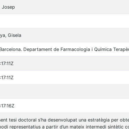
, Josep
oya, Gisela
 Barcelona. Departament de Farmacologia i Química Terapè
17:11Z
17:11Z
:17:16Z
sent tesi doctoral s’ha desenvolupat una estratègia per obte
podi representatius a partir d’un mateix intermedi sintètic