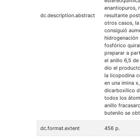
estereoquímica
enantiopuros, 
dc.description.abstract
resultante pos
otros casos, la
consiguió aume
hidrogenación 
fosfórico quir
preparar a par
el anillo 6,5 
dio el product
la licopodina 
en una imina x,
dicarboxílico 
todos los átom
anillo fracasar
butenilo se obt
dc.format.extent
456 p.