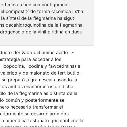
wcettimina tenen una configuració
 del compost 2 de forma racèmica i s’ha
a síntesi de la flegmarina ha sigut
ans decahidroquinolina de la flegmarina.
idrogenació de la vinil piridina en dues
roducto derivado del amino ácido L-
estrategia para acceder a los
 licopodina, licodina y fawcetimina) a
alérico y de malonato de tert butilo,
n se preparó a gran escala usando la
arios ambos enantiómeros de dicho
o de la flegmarina es distinta de la
edio común y posteriormente se
imero necesario transformar el
teriormente se desarrollaron dos
una piperidina fosfonato que contiene la