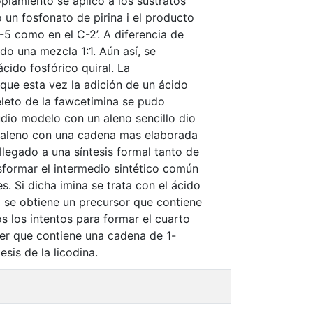
lamiento se aplicó a los sustratos
 un fosfonato de pirina i el producto
-5 como en el C-2’. A diferencia de
ndo una mezcla 1:1. Aún así, se
cido fosfórico quiral. La
que esta vez la adición de un ácido
eleto de la fawcetimina se pudo
udio modelo con un aleno sencillo dio
un aleno con una cadena mas elaborada
legado a una síntesis formal tanto de
sformar el intermedio sintético común
s. Si dicha imina se trata con el ácido
l se obtiene un precursor que contiene
 los intentos para formar el cuarto
ster que contiene una cadena de 1-
sis de la licodina.