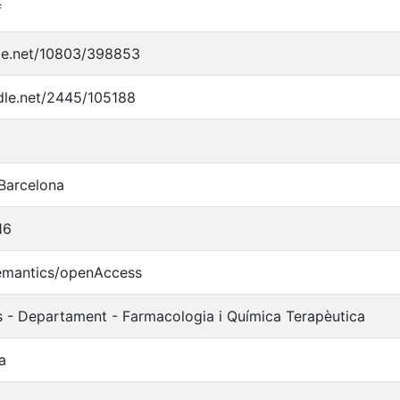
f
dle.net/10803/398853
ndle.net/2445/105188
 Barcelona
16
semantics/openAccess
s - Departament - Farmacologia i Química Terapèutica
a