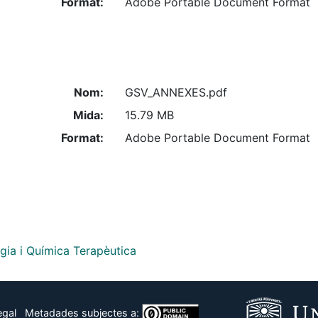
Format:
Adobe Portable Document Format
Nom:
GSV_ANNEXES.pdf
Mida:
15.79 MB
Format:
Adobe Portable Document Format
gia i Química Terapèutica
egal
Metadades subjectes a: