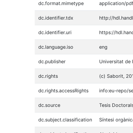
dc.format.mimetype
application/pd
dc.identifier.tdx
http://hdl.han
dc.identifier.uri
https://hdl.ha
dc.language.iso
eng
dc.publisher
Universitat de
dc.rights
(c) Saborit, 20
dc.rights.accessRights
info:eu-repo/
dc.source
Tesis Doctoral
dc.subject.classification
Síntesi orgànic