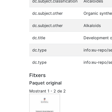
dc.subject.classification
Alcaloides
dc.subject.other
Organic synthe
dc.subject.other
Alkaloids
dc.title
Development of
dc.type
info:eu-repo/s
dc.type
info:eu-repo/s
Fitxers
Paquet original
Mostrant
1 - 2 de 2