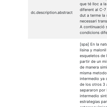
que té lloc a l
diferent al C-
dc.description.abstract
dut a terme la 
necessari trans
A continuació s
condicions dife
[spa] En la na
lisina y maloni
esqueletos de l
partir de un m
de manera simi
misma metodolo
intermedio ya q
de los otros 3
separaron por 
intermedio sin
estrategias par