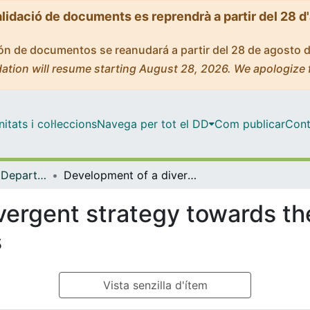
alidació de documents es reprendrà a partir del 28 d
ción de documentos se reanudará a partir del 28 de agosto 
ation will resume starting August 28, 2026. We apologize 
tats i col·leccions
Navega per tot el DD
Com publicar
Cont
Tesis Doctorals - Departament - Farmacologia i Química Terapèutica
Development of a divergent strategy towards the synthesis of lycopodium alkaloids
vergent strategy towards th
s
Vista senzilla d'ítem