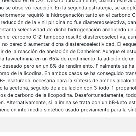
 deseada en el C-2’. Desafortunadamente, cuando este acop
no se observó reacción. En la segunda estrategia, se acopló
teriormente requirió la hidrogenación tanto en el carbono C
 reducción de la vinil piridina no fue diastereoselectiva, da
ntar la selectividad de dicha hidrogenación añadiendo un á
en el carbono C-2’ tampoco resultó diastereoselectiva, aun
al no pareció aumentar dicha diastereoselectividad. El esqu
tir de la reacción de anelación de Danheiser. Aunque el est
de la fawcetimina en un 65% de rendimiento, la adición de 
o deseado pero en un 8% de rendimiento. Finalmente se ha l
como de la licodina. En ambos casos se ha conseguido tran
B- insaturada, necesaria para la síntesis de ambos alcaloide
de la acetona, seguido de alquilación con 3-iodo-1-propano
os de carbono de la licopodina. Desafortunadamente, todos
on. Alternativamente, si la imina se trata con un bB-keto e
iene un intermedio sintético usado previamente para la sínte