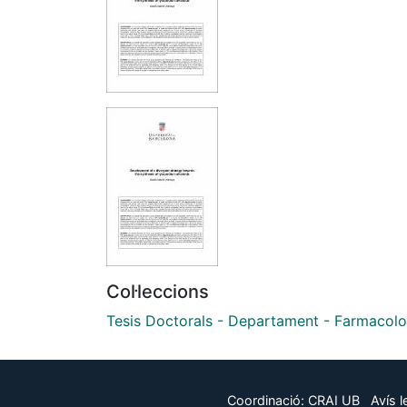
Col·leccions
Tesis Doctorals - Departament - Farmacolo
Coordinació:
CRAI UB
Avís l