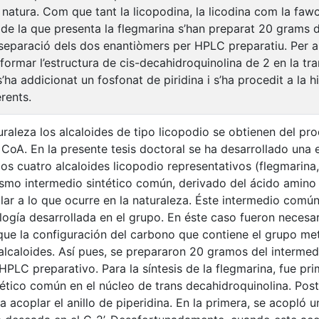
a natura. Com que tant la licopodina, la licodina com la fa
7 de la que presenta la flegmarina s’han preparat 20 grams
separació dels dos enantiòmers per HPLC preparatiu. Per a l
formar l’estructura de cis-decahidroquinolina de 2 en la tr
’ha addicionat un fosfonat de piridina i s’ha procedit a la h
rents.
turaleza los alcaloides de tipo licopodio se obtienen del p
l CoA. En la presente tesis doctoral se ha desarrollado una 
os cuatro alcaloides licopodio representativos (flegmarina,
ismo intermedio sintético común, derivado del ácido amino v
lar a lo que ocurre en la naturaleza. Éste intermedio comú
gía desarrollada en el grupo. En éste caso fueron neces
ue la configuración del carbono que contiene el grupo metil
 alcaloides. Así pues, se prepararon 20 gramos del interm
HPLC preparativo. Para la síntesis de la flegmarina, fue pr
tético común en el núcleo de trans decahidroquinolina. Pos
a acoplar el anillo de piperidina. En la primera, se acopló 