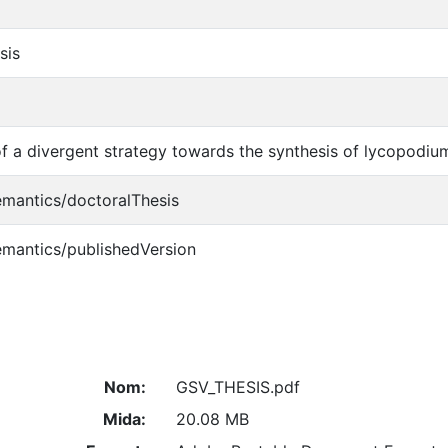
sis
 a divergent strategy towards the synthesis of lycopodium
emantics/doctoralThesis
emantics/publishedVersion
Nom:
GSV_THESIS.pdf
Mida:
20.08 MB