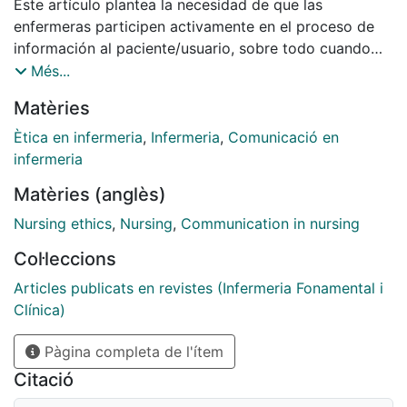
Este artículo plantea la necesidad de que las
enfermeras participen activamente en el proceso de
información al paciente/usuario, sobre todo cuando
las noticias son malas. Repasa el concepto de
Més...
autonomía y propone el cuidado como el referente
Matèries
ético para que la información y comunicación ayuden
a la persona a comprender su situación y tomar
Ètica en infermeria
,
Infermeria
,
Comunicació en
decisiones. De esta manera, centra la responsabilidad
infermeria
de la enfermera en la información y generación de
Matèries (anglès)
espacios y contextos que fomenten y respeten la
autonomía de las personas ante un problema de salud.
Nursing ethics
,
Nursing
,
Communication in nursing
Col·leccions
Articles publicats en revistes (Infermeria Fonamental i
Clínica)
Pàgina completa de l'ítem
Citació