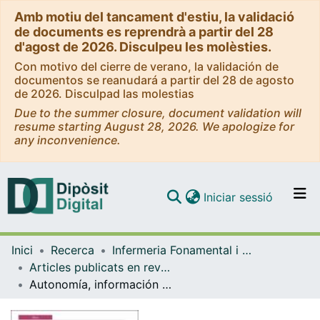
Amb motiu del tancament d'estiu, la validació
de documents es reprendrà a partir del 28
d'agost de 2026. Disculpeu les molèsties.
Con motivo del cierre de verano, la validación de
documentos se reanudará a partir del 28 de agosto
de 2026. Disculpad las molestias
Due to the summer closure, document validation will
resume starting August 28, 2026. We apologize for
any inconvenience.
(current)
Iniciar sessió
Comunitats i col·leccions
Inici
Recerca
Infermeria Fonamental i Clínica
Navega per tot el DD
Articles publicats en revistes (Infermeria Fonamental i Clínica)
Com publicar
Autonomía, información y cuidado enfermero
Contacte