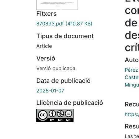
co
Fitxers
de
870893.pdf
(410.87 KB)
de
Tipus de document
cr
Article
Versió
Auto
Versió publicada
Pérez
Caste
Data de publicació
Mingu
2025-01-07
Llicència de publicació
Recu
https:
Res
Las t