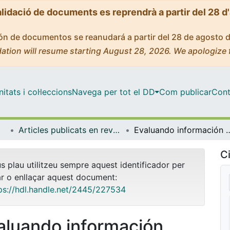
alidació de documents es reprendrà a partir del 28 d
ción de documentos se reanudará a partir del 28 de agosto 
ation will resume starting August 28, 2026. We apologize 
tats i col·leccions
Navega per tot el DD
Com publicar
Cont
Articles publicats en revistes (Cognició, Desenvolupament i Psicologia de l'Educació)
Evaluando información contradictoria: efectividad de un programa para el de
Ci
us plau utilitzeu sempre aquest identificador per
ar o enllaçar aquest document:
ps://hdl.handle.net/2445/227534
aluando información