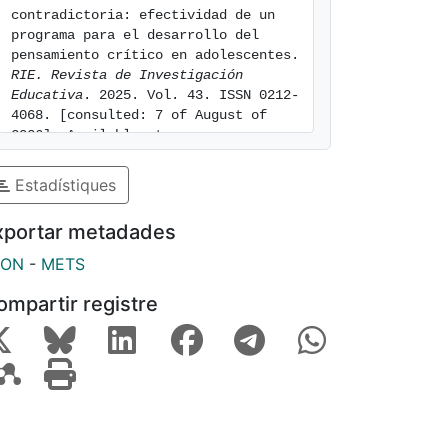
contradictoria: efectividad de un 
programa para el desarrollo del 
pensamiento crítico en adolescentes. 
RIE. Revista de Investigación 
Educativa
. 2025. Vol. 43. ISSN 0212-
4068. [consulted: 7 of August of 
2026]. Available at: 
https://hdl.handle.net/2445/227534
Estadístiques
xportar metadades
SON
-
METS
ompartir registre