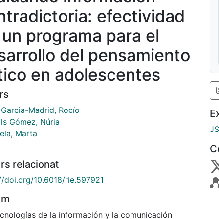
ntradictoria: efectividad
 un programa para el
sarrollo del pensamiento
ítico en adolescentes
rs
 Garcia-Madrid, Rocío
E
lls Gómez, Núria
J
ela, Marta
C
rs relacionat
//doi.org/10.6018/rie.597921
um
ecnologías de la información y la comunicación