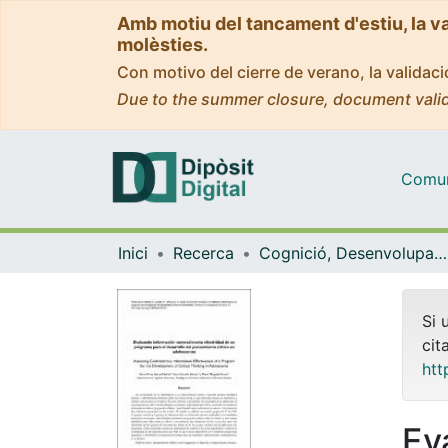
Amb motiu del tancament d'estiu, la v
molèsties.
Con motivo del cierre de verano, la valida
Due to the summer closure, document valid
Comuni
Inici
Recerca
Cognició, Desenvolupament i Psicologia de l'Educació
Si 
cit
htt
Ev