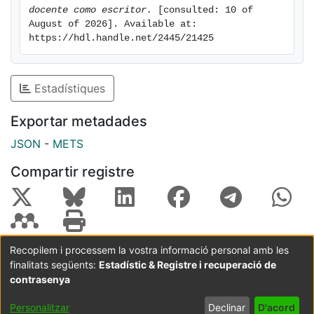
confusion of the concepts of a competent writer and a
docente como escritor.
 [consulted: 10 of 
literary writer and the influence it may have on the
August of 2026]. Available at: 
writing practice.
https://hdl.handle.net/2445/21425
Estadístiques
Exportar metadades
JSON
-
METS
Compartir registre
Recopilem i processem la vostra informació personal amb les
finalitats següents:
Estadístic & Registre i recuperació de
Coordinació:
CRAI UB
Avís legal
Metadades
subjectes a:
contrasenya
Configuració
Política de
Acord
Personalitzar
Declinar
D'acord
de cookies
privadesa
d'usuari