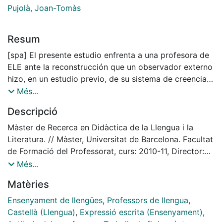
Pujolà, Joan-Tomàs
Resum
[spa] El presente estudio enfrenta a una profesora de
ELE ante la reconstrucción que un observador externo
hizo, en un estudio previo, de su sistema de creencias.
El objetivo es contrastar con la profesora analizada
Més...
las conclusiones del estudio para lograr un
Descripció
conocimiento más exacto y profundo de su sistema de
creencias. En particular, se abordarán temas como la
Màster de Recerca en Didàctica de la Llengua i la
relevancia de la competencia gramatical y de los
Literatura. // Màster, Universitat de Barcelona. Facultat
procesos cognitivos dentro de sus creencias y la
de Formació del Professorat, curs: 2010-11, Director:
aparente confusión de los conceptos de escritor
Dr. Joan-Tomàs Pujolà Font
Més...
competente y escritor literario y su posible influencia
Matèries
sobre la práctica de la expresión escrita.
[cat] Aquest estudi enfronta una professora d'ELE a la
Ensenyament de llengües
,
Professors de llengua
,
reconstrucció que un observador extern va fer, en un
Castellà (Llengua)
,
Expressió escrita (Ensenyament)
,
estudi previ, del seu sistema de creences. L'objectiu és