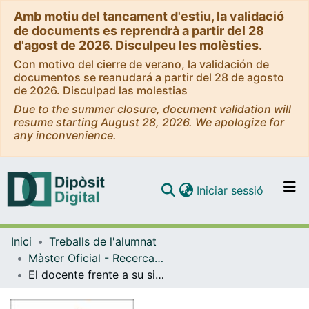
Amb motiu del tancament d'estiu, la validació
de documents es reprendrà a partir del 28
d'agost de 2026. Disculpeu les molèsties.
Con motivo del cierre de verano, la validación de
documentos se reanudará a partir del 28 de agosto
de 2026. Disculpad las molestias
Due to the summer closure, document validation will
resume starting August 28, 2026. We apologize for
any inconvenience.
(current)
Iniciar sessió
Comunitats i col·leccions
Inici
Treballs de l'alumnat
Navega per tot el DD
Màster Oficial - Recerca en Didàctica de la Llengua i la Literatura
Com publicar
El docente frente a su sistema de creencias: la visión del docente como escritor
Contacte