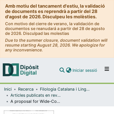
Amb motiu del tancament d'estiu, la validació
de documents es reprendrà a partir del 28
d'agost de 2026. Disculpeu les molèsties.
Con motivo del cierre de verano, la validación de
documentos se reanudará a partir del 28 de agosto
de 2026. Disculpad las molestias
Due to the summer closure, document validation will
resume starting August 28, 2026. We apologize for
any inconvenience.
(current)
Iniciar sessió
Comunitats i col·leccions
Inici
Recerca
Filologia Catalana i Lingüística General
Navega per tot el DD
Articles publicats en revistes (Filologia Catalana i Lingüística General)
Com publicar
A proposal for Wide-Coverage Spanish Named Entity Recognition
Contacte