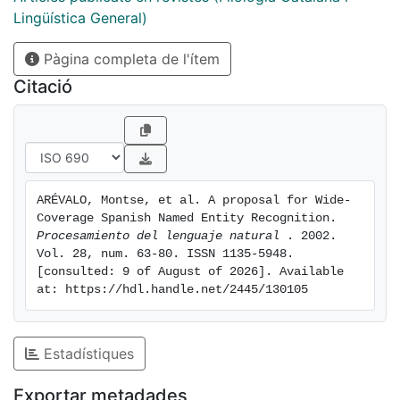
the first task on real corpora to validate the
Lingüística General)
appropriateness of the approach is presented. A
Pàgina completa de l'ítem
preliminar version of the context free grammar is
qualitatively evaluated with also good results on a
Citació
small hand--tagged corpus.
ARÉVALO, Montse, et al. A proposal for Wide-
Coverage Spanish Named Entity Recognition. 
Procesamiento del lenguaje natural 
. 2002. 
Vol. 28, num. 63-80. ISSN 1135-5948. 
[consulted: 9 of August of 2026]. Available 
at: https://hdl.handle.net/2445/130105
Estadístiques
Exportar metadades