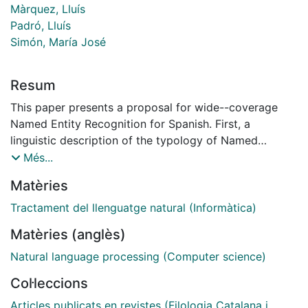
Màrquez, Lluís
Padró, Lluís
Simón, María José
Resum
This paper presents a proposal for wide--coverage
Named Entity Recognition for Spanish. First, a
linguistic description of the typology of Named
Entities is proposed. Following this definition an
Més...
architecture of sequential processes is described for
Matèries
addressing the recognition and classification of strong
and weak Named Entities. The former are treated
Tractament del llenguatge natural (Informàtica)
using Machine Learning techniques (AdaBoost) and
Matèries (anglès)
simple attributes requiring non tagged corpora
complemented with external information sources (a
Natural language processing (Computer science)
list of trigger words and a gazetteer). The latter are
Col·leccions
approached through a context free grammar for
recognizing syntactic patterns. A deep evaluation of
Articles publicats en revistes (Filologia Catalana i