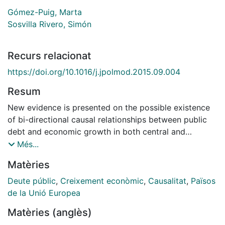
Gómez-Puig, Marta
Sosvilla Rivero, Simón
Recurs relacionat
https://doi.org/10.1016/j.jpolmod.2015.09.004
Resum
New evidence is presented on the possible existence
of bi-directional causal relationships between public
debt and economic growth in both central and
peripheral countries of the European Economic and
Més...
Monetary Union. We test for heterogeneity in the bi-
Matèries
directional Granger-causality across both time and
space during the period between 1980 and 2013. The
Deute públic
,
Creixement econòmic
,
Causalitat
,
Països
results suggest evidence of a "diabolic loop" between
de la Unió Europea
low economic growth and high public debt levels in
Matèries (anglès)
Spain after 2009. For Belgium, Greece, Italy and the