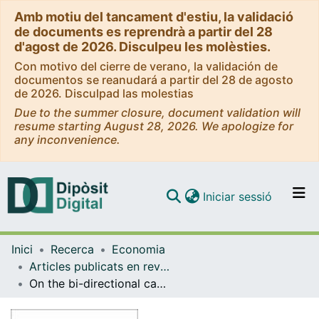
Amb motiu del tancament d'estiu, la validació
de documents es reprendrà a partir del 28
d'agost de 2026. Disculpeu les molèsties.
Con motivo del cierre de verano, la validación de
documentos se reanudará a partir del 28 de agosto
de 2026. Disculpad las molestias
Due to the summer closure, document validation will
resume starting August 28, 2026. We apologize for
any inconvenience.
(current)
Iniciar sessió
Comunitats i col·leccions
Inici
Recerca
Economia
Navega per tot el DD
Articles publicats en revistes (Economia)
Com publicar
On the bi-directional causal relationship between public debt and economic growth in EMU countries
Contacte