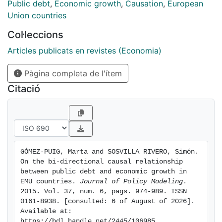
Netherlands debt has a negative effect over growth
Public debt
,
Economic growth
,
Causation
,
European
from an endogenously determined breakpoint and
Union countries
above a debt threshold ranging from 56% to 103%
Col·leccions
depending on the country.
Articles publicats en revistes (Economia)
Pàgina completa de l'ítem
Citació
GÓMEZ-PUIG, Marta and SOSVILLA RIVERO, Simón. 
On the bi-directional causal relationship 
between public debt and economic growth in 
EMU countries. 
Journal of Policy Modeling
. 
2015. Vol. 37, num. 6, pags. 974-989. ISSN 
0161-8938. [consulted: 6 of August of 2026]. 
Available at: 
https://hdl.handle.net/2445/106985