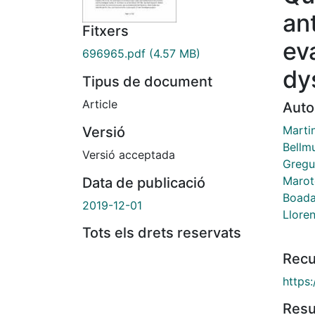
ant
Fitxers
ev
696965.pdf
(4.57 MB)
dy
Tipus de document
Article
Auto
Marti
Versió
Bellm
Versió acceptada
Gregus
Maroto
Data de publicació
Boadas
2019-12-01
Lloren
Tots els drets reservats
Recu
https
Res