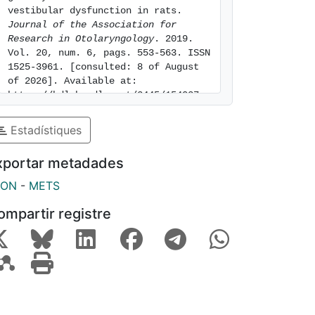
vestibular dysfunction in rats. 
Journal of the Association for 
Research in Otolaryngology
. 2019. 
Vol. 20, num. 6, pags. 553-563. ISSN 
1525-3961. [consulted: 8 of August 
of 2026]. Available at: 
https://hdl.handle.net/2445/154037
Estadístiques
xportar metadades
SON
-
METS
ompartir registre