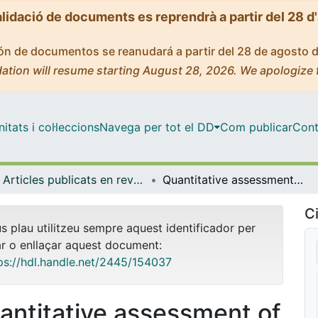
alidació de documents es reprendrà a partir del 28 d
ción de documentos se reanudará a partir del 28 de agosto 
ation will resume starting August 28, 2026. We apologize 
tats i col·leccions
Navega per tot el DD
Com publicar
Cont
Articles publicats en revistes (Ciències Fisiològiques)
Quantitative assessment of anti-gravity reflexes to evaluate vestibular dysfunction in rats
Ci
us plau utilitzeu sempre aquest identificador per
ar o enllaçar aquest document:
ps://hdl.handle.net/2445/154037
antitative assessment of