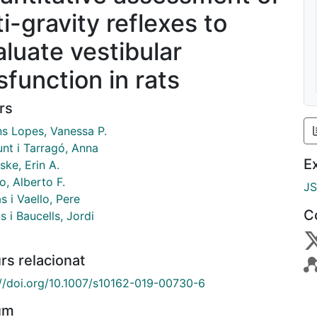
i-gravity reflexes to
aluate vestibular
sfunction in rats
rs
ns Lopes, Vanessa P.
unt i Tarragó, Anna
E
ke, Erin A.
, Alberto F.
J
 i Vaello, Pere
C
s i Baucells, Jordi
rs relacionat
://doi.org/10.1007/s10162-019-00730-6
um