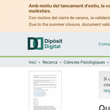
Amb motiu del tancament d'estiu, la v
molèsties.
Con motivo del cierre de verano, la valida
Due to the summer closure, document valid
Comuni
Inici
Recerca
Ciències Fisiològiques
Si 
cit
htt
Qu