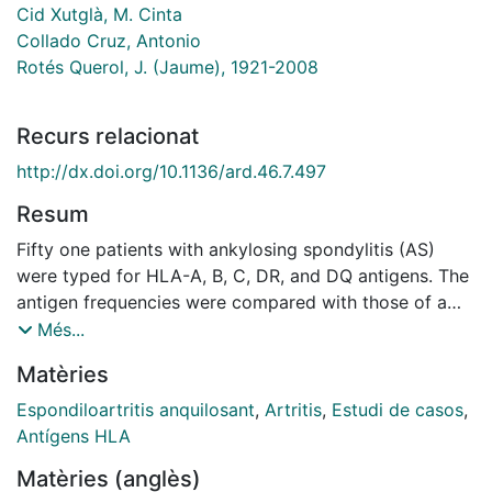
Cid Xutglà, M. Cinta
Collado Cruz, Antonio
Rotés Querol, J. (Jaume), 1921-2008
Recurs relacionat
http://dx.doi.org/10.1136/ard.46.7.497
Resum
Fifty one patients with ankylosing spondylitis (AS)
were typed for HLA-A, B, C, DR, and DQ antigens. The
antigen frequencies were compared with those of a
normal population and with a B27 positive control
Més...
group. All but one of the patients with AS were HLA-
Matèries
B27 positive. A positive linkage disequilibrium between
Cw1, Cw2, DR1, and the B27 antigen was observed.
Espondiloartritis anquilosant
,
Artritis
,
Estudi de casos
,
Patients with AS showed a significant increase in
Antígens HLA
DQw2 antigen compared with the B27 positive control
Matèries (anglès)
group. No differences in antigenic frequencies were