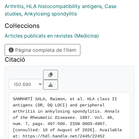
observed in patients having peripheral arthritis and
Arthritis
,
HLA histocompatibility antigens
,
Case
patients with only axial involvement. Seven out of nine
studies
,
Ankylosing spondylitis
patients (78%) with an erosive peripheral arthritis were
Col·leccions
DR7 positive, suggesting that DR7 or genes closely
linked could be related with a more aggressive
Articles publicats en revistes (Medicina)
peripheral joint involvement in patients with AS.
Pàgina completa de l'ítem
Citació
SANMARTÍ SALA, Raimon, et al. HLA class II 
antigens (DR, DQ LOCI) and peripheral 
arthritis in ankylosing spondylitis. 
Annals 
of the Rheumatic Diseases
. 1987. Vol. 46, 
num. 7, pags. 497-500. ISSN 0003-4967. 
[consulted: 10 of August of 2026]. Available 
at: https://hdl.handle.net/2445/22452