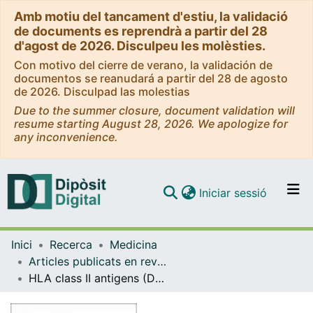
Amb motiu del tancament d'estiu, la validació
de documents es reprendrà a partir del 28
d'agost de 2026. Disculpeu les molèsties.
Con motivo del cierre de verano, la validación de
documentos se reanudará a partir del 28 de agosto
de 2026. Disculpad las molestias
Due to the summer closure, document validation will
resume starting August 28, 2026. We apologize for
any inconvenience.
(current)
Iniciar sessió
Comunitats i col·leccions
Inici
Recerca
Medicina
Navega per tot el DD
Articles publicats en revistes (Medicina)
Com publicar
HLA class II antigens (DR, DQ LOCI) and peripheral arthritis in ankylosing spondylitis.
Contacte