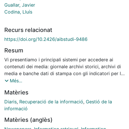
Guallar, Javier
Codina, Lluís
Recurs relacionat
https://doi.org/10.2426/aibstudi-9486
Resum
Vi presentiamo i principali sistemi per accedere ai
contenuti dei media: giornale archivi storici, archivi di
media e banche dati di stampa con gli indicatori per la
valutazione. Se presentan los principales sistemas
Més...
para acceder a contenidos de medios de
Matèries
comunicación: hemerotecas históricas, hemerotecas
de medios y bases de datos de prensa, así como
Diaris
,
Recuperació de la informació
,
Gestió de la
indicadores para su evaluación. We present the main
informació
systems to access media content: historical
Matèries (anglès)
newspaper archives, media archives and press
databases, with indicators for evaluation.