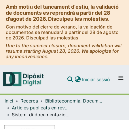
Amb motiu del tancament d'estiu, la validació
de documents es reprendrà a partir del 28
d'agost de 2026. Disculpeu les molèsties.
Con motivo del cierre de verano, la validación de
documentos se reanudará a partir del 28 de agosto
de 2026. Disculpad las molestias
Due to the summer closure, document validation will
resume starting August 28, 2026. We apologize for
any inconvenience.
(current)
Iniciar sessió
Comunitats i col·leccions
Inici
Recerca
Biblioteconomia, Documentació i Comunicació Audiovisual
Navega per tot el DD
Articles publicats en revistes (Biblioteconomia, Documentació i Comunicació Audiovisual)
Com publicar
Sistemi di documentazione della stampa periodica: quali sono e come valutarli?
Contacte