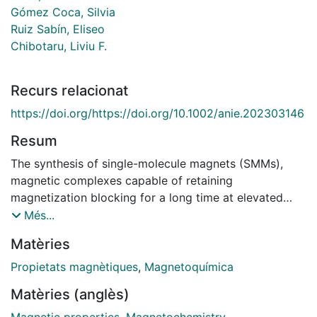
Gómez Coca, Silvia
Ruiz Sabín, Eliseo
Chibotaru, Liviu F.
Recurs relacionat
https://doi.org/https://doi.org/10.1002/anie.202303146
Resum
The synthesis of single-molecule magnets (SMMs),
magnetic complexes capable of retaining
magnetization blocking for a long time at elevated
temperatures, has been a major concern for
Més...
magnetochemists over the last three decades. In this
Matèries
review, we describe basic SMMs and the different
approaches that allow high magnetization-blocking
Propietats magnètiques
,
Magnetoquímica
temperatures to be reached. We focus on the basic
Matèries (anglès)
factors affecting magnetization blocking, magnetic
axiality and the height of the blocking barrier, which