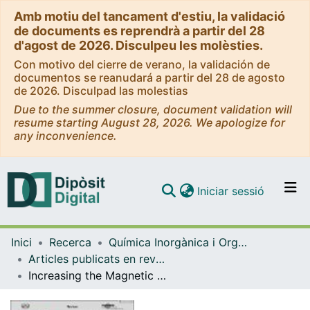
Amb motiu del tancament d'estiu, la validació
de documents es reprendrà a partir del 28
d'agost de 2026. Disculpeu les molèsties.
Con motivo del cierre de verano, la validación de
documentos se reanudará a partir del 28 de agosto
de 2026. Disculpad las molestias
Due to the summer closure, document validation will
resume starting August 28, 2026. We apologize for
any inconvenience.
(current)
Iniciar sessió
Comunitats i col·leccions
Inici
Recerca
Química Inorgànica i Orgànica
Navega per tot el DD
Articles publicats en revistes (Química Inorgànica i Orgànica)
Com publicar
Increasing the Magnetic Blocking Temperature of Single-Molecule Magnets
Contacte