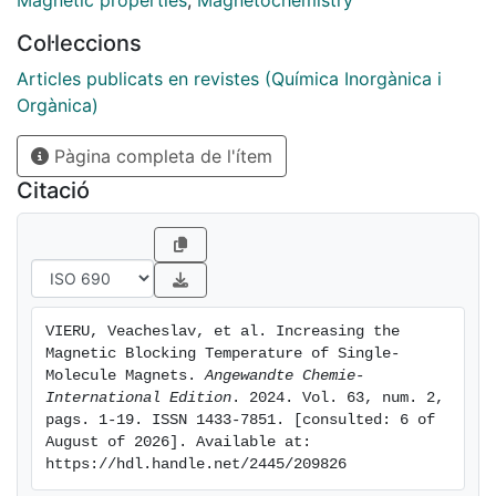
Magnetic properties
,
Magnetochemistry
can be used to group different families of complexes
Col·leccions
in terms of their SMM efficiency. Finally, we discuss
several practical routes for the design of mono- and
Articles publicats en revistes (Química Inorgànica i
polynuclear complexes that could be applied in
Orgànica)
memory devices.
Pàgina completa de l'ítem
Citació
VIERU, Veacheslav, et al. Increasing the 
Magnetic Blocking Temperature of Single-
Molecule Magnets. 
Angewandte Chemie-
International Edition
. 2024. Vol. 63, num. 2, 
pags. 1-19. ISSN 1433-7851. [consulted: 6 of 
August of 2026]. Available at: 
https://hdl.handle.net/2445/209826