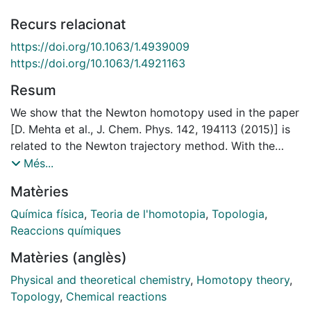
Recurs relacionat
https://doi.org/10.1063/1.4939009
https://doi.org/10.1063/1.4921163
Resum
We show that the Newton homotopy used in the paper
[D. Mehta et al., J. Chem. Phys. 142, 194113 (2015)] is
related to the Newton trajectory method. With the
theory of the Newton trajectories at hand, we can
Més...
sharpen some findings of the paper.
Matèries
Química física
,
Teoria de l'homotopia
,
Topologia
,
Reaccions químiques
Matèries (anglès)
Physical and theoretical chemistry
,
Homotopy theory
,
Topology
,
Chemical reactions