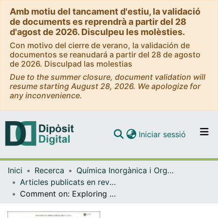
Amb motiu del tancament d'estiu, la validació
de documents es reprendrà a partir del 28
d'agost de 2026. Disculpeu les molèsties.
Con motivo del cierre de verano, la validación de
documentos se reanudará a partir del 28 de agosto
de 2026. Disculpad las molestias
Due to the summer closure, document validation will
resume starting August 28, 2026. We apologize for
any inconvenience.
(current)
Iniciar sessió
Comunitats i col·leccions
Inici
Recerca
Química Inorgànica i Orgànica
Navega per tot el DD
Articles publicats en revistes (Química Inorgànica i Orgànica)
Com publicar
Comment on: Exploring the potential energy landscape of the Thomson problem via Newton homotopies
Contacte