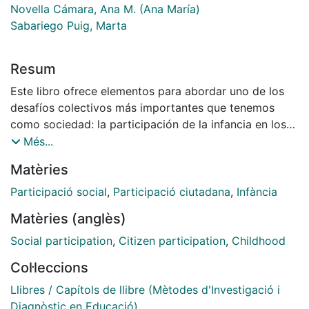
Novella Cámara, Ana M. (Ana María)
Sabariego Puig, Marta
Resum
Este libro ofrece elementos para abordar uno de los
desafíos colectivos más importantes que tenemos
como sociedad: la participación de la infancia en los
espacios socioeducativos y en la vida política. Está
Més...
dirigido a profesionales de la educación, estudiantes,
Matèries
responsables de entidades socioeducativas y agentes
locales encargados de fomentar la participación de
Participació social
,
Participació ciutadana
,
Infància
los niños y adolescentes. A través del diálogo y la
Matèries (anglès)
colaboración con los verdaderos protagonistas, tanto
adultos como los propios niños y adolescentes, el
Social participation
,
Citizen participation
,
Childhood
libro proporciona claves y estrategias para reflexionar
Col·leccions
sobre la innovación en la participación infantil. A lo
largo de sus capítulos se aborda cómo avanzar en el
Llibres / Capítols de llibre (Mètodes d'Investigació i
acompañamiento de los niños y adolescentes en su
Diagnòstic en Educació)