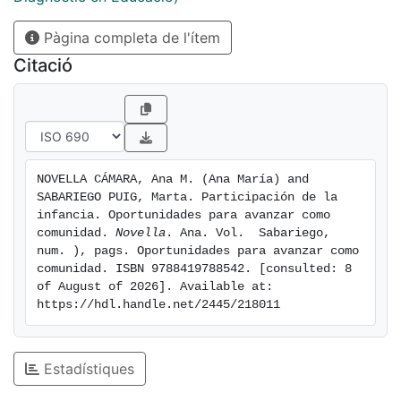
ejercicio de participación, así como su inclusión en la
Pàgina completa de l'ítem
toma de decisiones locales. También ofrece pautas
sobre cómo promover espacios y prácticas
Citació
participativas autogestionadas por ellos en su
entorno. Se profundiza en conceptos avanzados y se
presentan herramientas metodológicas para mejorar la
participación de manera colaborativa con los agentes
municipales. Además, se plantean desafíos de
NOVELLA CÁMARA, Ana M. (Ana María) and 
presente continuo con el fin de contribuir a la
SABARIEGO PUIG, Marta. Participación de la 
necesidad de incluir a la infancia como ciudadanía
infancia. Oportunidades para avanzar como 
presente, activa y comprometida, que forma parte
comunidad. 
Novella
. Ana. Vol.  Sabariego, 
num. ), pags. Oportunidades para avanzar como 
integral de las decisiones de su entorno. Esta obra
comunidad. ISBN 9788419788542. [consulted: 8 
coral busca impulsar el reconocimiento y la valoración
of August of 2026]. Available at: 
de la participación ciudadana de los niños y
https://hdl.handle.net/2445/218011
adolescentes en la sociedad, con el objetivo de
construir un presente más inclusivo y participativo.
Estadístiques