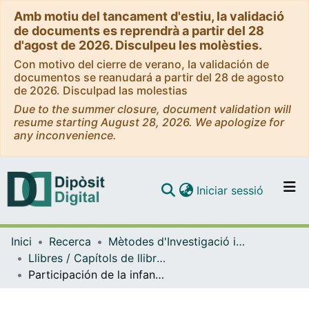
Amb motiu del tancament d'estiu, la validació
de documents es reprendrà a partir del 28
d'agost de 2026. Disculpeu les molèsties.
Con motivo del cierre de verano, la validación de
documentos se reanudará a partir del 28 de agosto
de 2026. Disculpad las molestias
Due to the summer closure, document validation will
resume starting August 28, 2026. We apologize for
any inconvenience.
(current)
Iniciar sessió
Comunitats i col·leccions
Inici
Recerca
Mètodes d'Investigació i Diagnòstic en Educació
Navega per tot el DD
Llibres / Capítols de llibre (Mètodes d'Investigació i Diagnòstic en Educació)
Com publicar
Participación de la infancia. Oportunidades para avanzar como comunidad
Contacte