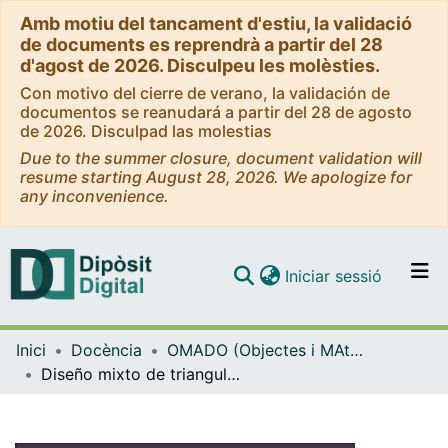
Amb motiu del tancament d'estiu, la validació
de documents es reprendrà a partir del 28
d'agost de 2026. Disculpeu les molèsties.
Con motivo del cierre de verano, la validación de
documentos se reanudará a partir del 28 de agosto
de 2026. Disculpad las molestias
Due to the summer closure, document validation will
resume starting August 28, 2026. We apologize for
any inconvenience.
(current)
Iniciar sessió
Comunitats i col·leccions
Inici
Docència
OMADO (Objectes i MAterials DOcents)
Navega per tot el DD
Diseño mixto de triangulación concurrente sobre el ejercicio de participación de alumnado en proyectos de Aprendizaje y Servicio
Com publicar
Contacte