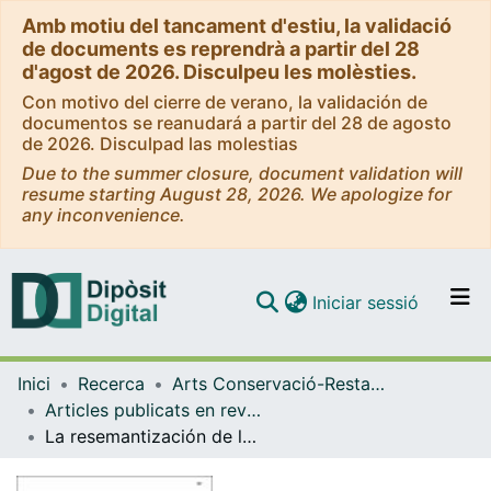
Amb motiu del tancament d'estiu, la validació
de documents es reprendrà a partir del 28
d'agost de 2026. Disculpeu les molèsties.
Con motivo del cierre de verano, la validación de
documentos se reanudará a partir del 28 de agosto
de 2026. Disculpad las molestias
Due to the summer closure, document validation will
resume starting August 28, 2026. We apologize for
any inconvenience.
(current)
Iniciar sessió
Comunitats i col·leccions
Inici
Recerca
Arts Conservació-Restauració
Navega per tot el DD
Articles publicats en revistes (Arts Conservació-Restauració)
Com publicar
La resemantización de la letra, la palabra y el texto en la obra de Jaume Plensa
Contacte