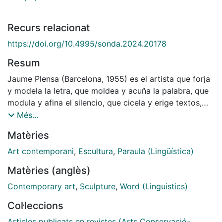
Recurs relacionat
https://doi.org/10.4995/sonda.2024.20178
Resum
Jaume Plensa (Barcelona, ​​1955) es el artista que forja
y modela la letra, que moldea y acuña la palabra, que
modula y afina el silencio, que cicela y erige textos,
que forma y conforma pensamiento. El artículo se
Més...
inicia con la contextualización de la obra de Plensa
Matèries
poniendo especial énfasis en recorrer la evolución de
su producción estrechamente vinculada con el uso de
Art contemporani
,
Escultura
,
Paraula (Lingüística)
la letra. Este marco de referencia permitirá establecer
Matèries (anglès)
una análisis iconográfico en términos descriptivos y su
relación con el uso del material para abordar el
Contemporary art
,
Sculpture
,
Word (Linguistics)
análisis iconológico, o sea del valor simbólico del
Col·leccions
mismo, y de la hermenéutica que emana de la
confluencia del protoidioma creado por el artista
Articles publicats en revistes (Arts Conservació-