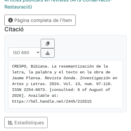
resemantizando su significación original. El artículo es,
Restauració)
al fin y al cabo, un alegato a los recursos visuales y
Pàgina completa de l'ítem
plásticos de la letra, recogido en las conclusiones.
Citació
CRESPO, Bibiana. La resemantización de la 
letra, la palabra y el texto en la obra de 
Jaume Plensa. 
Revista Sonda. Investigación en 
Artes y Letras
. 2024. Vol. 13, num. 97-110. 
ISSN 2254-6073. [consulted: 6 of August of 
2026]. Available at: 
https://hdl.handle.net/2445/215515
Estadístiques