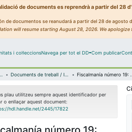
alidació de documents es reprendrà a partir del 28 d
ción de documentos se reanudará a partir del 28 de agosto 
ation will resume starting August 28, 2026. We apologize 
tats i col·leccions
Navega per tot el DD
Com publicar
Cont
 Dret Processal i Dret Financer i Tributari
Documents de treball / Informes (Dret Administratiu, Dret Processal i Dret Financer i Tributari)
Fiscalmanía número 19: n
Ci
us plau utilitzeu sempre aquest identificador per
ar o enllaçar aquest document:
ps://hdl.handle.net/2445/17822
scalmanía número 19: