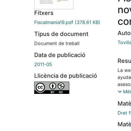
no
Fitxers
co
Fiscalmania19.pdf
(378.61 KB)
Auto
Tipus de document
Tovil
Document de treball
Data de publicació
Res
2011-05
La web www
Llicència de publicació
ayuda
aseso
y las re
Més
perspe
Matè
sus cl
Dret f
Matè