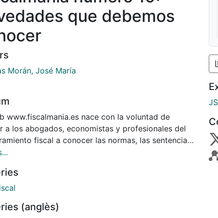
vedades que debemos
nocer
rs
las Morán, José María
E
um
J
.fiscalmania.es nace con la voluntad de
C
r a los abogados, economistas y profesionales del
ramiento fiscal a conocer las normas, las sentencias
soluciones administrativas que, desde la
...
ctiva fiscal, pueden beneficiar los intereses de de
ries
ientes.
iscal
ries (anglès)