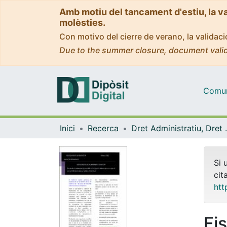
Amb motiu del tancament d'estiu, la v
molèsties.
Con motivo del cierre de verano, la valida
Due to the summer closure, document valid
Comuni
Inici
Recerca
Dret Administratiu,
Si 
cit
htt
Fi