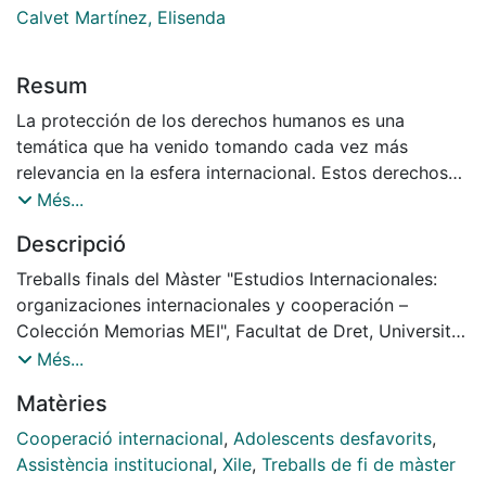
Calvet Martínez, Elisenda
Resum
La protección de los derechos humanos es una
temática que ha venido tomando cada vez más
relevancia en la esfera internacional. Estos derechos
llegan a establecer los estándares
Més...
mínimos que cada Estado debe respetar, procurando
Descripció
así que el mundo sea cada vez más justo
para todos quienes lo habitamos. Esto incluye los
Treballs finals del Màster "Estudios Internacionales:
Derechos de los Niños, quienes requieren
organizaciones internacionales y cooperación –
del compromiso de los Estados, para que puedan
Colección Memorias MEI", Facultat de Dret, Universitat
desarrollarse cada vez más seguros y en las
de Barcelona, Curs: 2019-2020. Tutora: Calvet
Més...
mejores condicio. Es por esto que el evaluar el estado
Martínez, Elisenda
Matèries
de avance en la adquisición de estos
compromisos por el Estado de Chile, se vincula con
Cooperació internacional
,
Adolescents desfavorits
,
una temática atingente y de interés
Assistència institucional
,
Xile
,
Treballs de fi de màster
global.