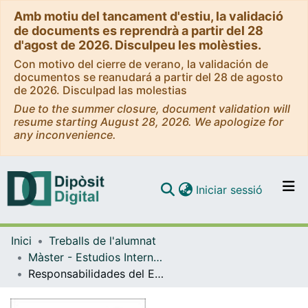
Amb motiu del tancament d'estiu, la validació
de documents es reprendrà a partir del 28
d'agost de 2026. Disculpeu les molèsties.
Con motivo del cierre de verano, la validación de
documentos se reanudará a partir del 28 de agosto
de 2026. Disculpad las molestias
Due to the summer closure, document validation will
resume starting August 28, 2026. We apologize for
any inconvenience.
(current)
Iniciar sessió
Comunitats i col·leccions
Inici
Treballs de l'alumnat
Navega per tot el DD
Màster - Estudios Internacionales: organizaciones internacionales y cooperación – Colección Memorias MEI
Com publicar
Responsabilidades del Estado de Chile con los niños, niñas y adolescentes bajo su tutela
Contacte