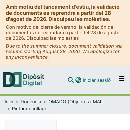
Amb motiu del tancament d'estiu, la validació
de documents es reprendrà a partir del 28
d'agost de 2026. Disculpeu les molèsties.
Con motivo del cierre de verano, la validación de
documentos se reanudará a partir del 28 de agosto
de 2026. Disculpad las molestias
Due to the summer closure, document validation will
resume starting August 28, 2026. We apologize for
any inconvenience.
(current)
Iniciar sessió
Comunitats i col·leccions
Inici
Docència
OMADO (Objectes i MAterials DOcents)
Navega per tot el DD
Pintura i collage
Com publicar
Contacte