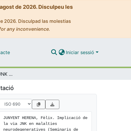
'agost de 2026. Disculpeu les
de 2026. Disculpad las molestias
for any inconvenience.
acte
Iniciar sessió
Implicació de la via JNK en malalties neurodegeneratives (Seminaris de Recerca 2011)
tació
JUNYENT HERENA, Fèlix. Implicació de 
la via JNK en malalties 
neurodegeneratives (Seminaris de 