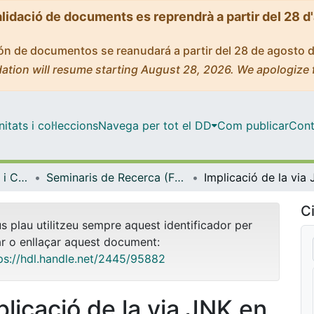
alidació de documents es reprendrà a partir del 28 d
ción de documentos se reanudará a partir del 28 de agosto 
ation will resume starting August 28, 2026. We apologize 
tats i col·leccions
Navega per tot el DD
Com publicar
Cont
Facultat de Farmàcia i Ciències de l'Alimentació
Seminaris de Recerca (Facultat de Farmàcia i Ciències de l'Alimentació)
Ci
us plau utilitzeu sempre aquest identificador per
ar o enllaçar aquest document:
ps://hdl.handle.net/2445/95882
plicació de la via JNK en