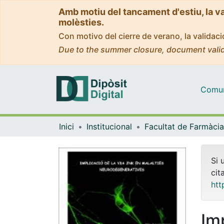
Amb motiu del tancament d'estiu, la v
molèsties.
Con motivo del cierre de verano, la valida
Due to the summer closure, document valid
Comuni
Inici
Institucional
Si 
cit
htt
Im