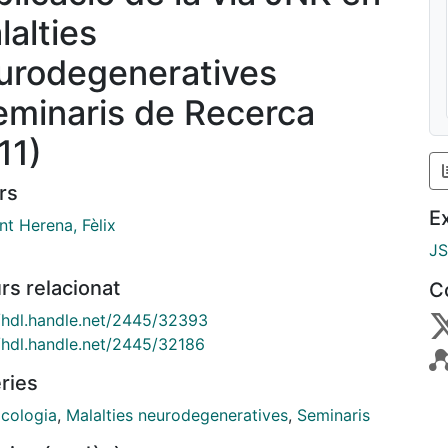
lalties
urodegeneratives
eminaris de Recerca
11)
rs
E
nt Herena, Fèlix
J
rs relacionat
C
//hdl.handle.net/2445/32393
//hdl.handle.net/2445/32186
ries
cologia
,
Malalties neurodegeneratives
,
Seminaris