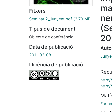
ma
Fitxers
ne
Seminari2_Junyent.pdf
(2.79 MB)
(S
Tipus de document
20
Objecte de conferència
Data de publicació
Auto
2011-03-08
Junye
Llicència de publicació
Recu
http:
http:
Matè
Farma