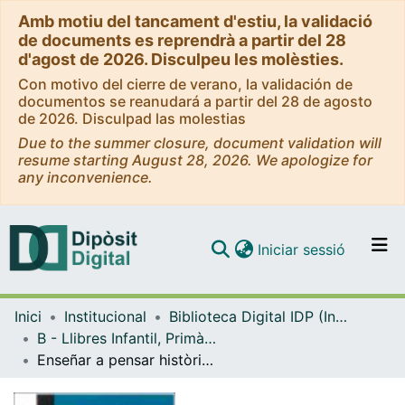
Amb motiu del tancament d'estiu, la validació
de documents es reprendrà a partir del 28
d'agost de 2026. Disculpeu les molèsties.
Con motivo del cierre de verano, la validación de
documentos se reanudará a partir del 28 de agosto
de 2026. Disculpad las molestias
Due to the summer closure, document validation will
resume starting August 28, 2026. We apologize for
any inconvenience.
(current)
Iniciar sessió
Comunitats i col·leccions
Inici
Institucional
Biblioteca Digital IDP (Institut de Desenvolupament Professional)
Navega per tot el DD
B - Llibres Infantil, Primària, Secundària i FP (IDP, Graó, Horsori)
Com publicar
Enseñar a pensar històricamente : los archivos y las fuentes documentales en la enseñanza de la historia
Contacte