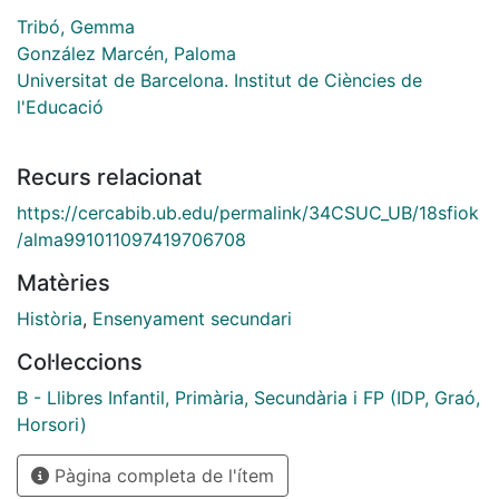
Tribó, Gemma
González Marcén, Paloma
Universitat de Barcelona. Institut de Ciències de
l'Educació
Recurs relacionat
https://cercabib.ub.edu/permalink/34CSUC_UB/18sfiok
/alma991011097419706708
Matèries
Història
,
Ensenyament secundari
Col·leccions
B - Llibres Infantil, Primària, Secundària i FP (IDP, Graó,
Horsori)
Pàgina completa de l'ítem