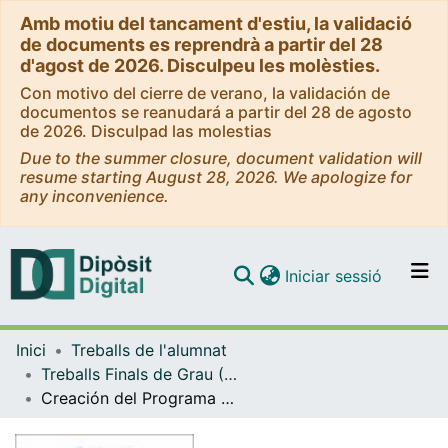
Amb motiu del tancament d'estiu, la validació
de documents es reprendrà a partir del 28
d'agost de 2026. Disculpeu les molèsties.
Con motivo del cierre de verano, la validación de
documentos se reanudará a partir del 28 de agosto
de 2026. Disculpad las molestias
Due to the summer closure, document validation will
resume starting August 28, 2026. We apologize for
any inconvenience.
(current)
Iniciar sessió
Comunitats i col·leccions
Inici
Treballs de l'alumnat
Navega per tot el DD
Treballs Finals de Grau (TFG) - Educació Social
Com publicar
Creación del Programa PROFISS: Prevención de Riesgos Online para Familias sobre Internet, Sharenting y Seguridad
Contacte