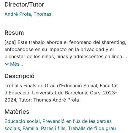
Director/Tutor
André Prola, Thomas
Resum
[spa] Este trabajo aborda el fenómeno del sharenting,
enfocándose en su impacto en la privacidad y el
bienestar de los niños, niñas y adolescentes en línea.
Su propósito es desarrollar un programa preventivo
Més...
para concienciar a los padres sobre los riesgos
Descripció
asociados y promover prácticas más seguras en el uso
de redes sociales. Para ello, se diseña una intervención
Treballs Finals de Grau d'Educació Social, Facultat
cuyo objetivo sea trabajar estos peligros de manera
d'Educació, Universitat de Barcelona, Curs: 2023-
directa con padres y madres. Este trabajo comprende
2024, Tutor: Thomas André Prola
un análisis detallado de los riesgos psicosociales,
Matèries
emocionales y cognitivos del sharenting, así como la
identificación de estrategias para mitigar estos
Educació social
,
Prevenció en l'ús de les xarxes
riesgos. Se destaca la importancia de la educación
socials
,
Família
,
Pares i fills
,
Treballs de fi de grau