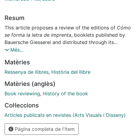
Resum
This article proposes a review of the editions of
Cómo
se forma la letra de imprenta
, booklets published by
Bauersche Giesserei and distributed through its
Barcelona branch, Fundición Tipográfica Neufville,
Més...
between the late 1920s and 1950s, as Spanish versions
Matèries
of the German originals
Wie ein Druck-Buchstabe
entsteht
and
Wie eine Buchdruckschrift entsteht
. The
Ressenya de llibres
,
Història del llibre
first volumes were printed versions of a documentary
Matèries (anglès)
film; the following could be considered originals in
their own right, but still relied on material from the
Book reviewing
,
History of the book
preceding booklets. They were all of an informative
Col·leccions
nature and, essentially, offer elements of interest for
the historical and disciplinary knowledge of
Articles publicats en revistes (Arts Visuals i Disseny)
typefounding and typography.To this end, the article
Pàgina completa de l'ítem
provides the basic data of the booklets and