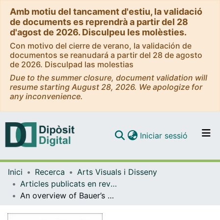
Amb motiu del tancament d'estiu, la validació
de documents es reprendrà a partir del 28
d'agost de 2026. Disculpeu les molèsties.
Con motivo del cierre de verano, la validación de
documentos se reanudará a partir del 28 de agosto
de 2026. Disculpad las molestias
Due to the summer closure, document validation will
resume starting August 28, 2026. We apologize for
any inconvenience.
(current)
Iniciar sessió
Comunitats i col·leccions
Inici
Recerca
Arts Visuals i Disseny
Navega per tot el DD
Articles publicats en revistes (Arts Visuals i Disseny)
Com publicar
An overview of Bauer’s <em>Cómo se forma la letra de imprenta</em> and the German originals
Contacte