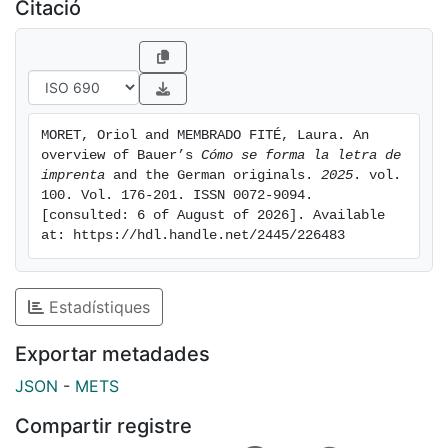
summarizes their particular structure, sections, text
Citació
and figures. This paves the way to addressing the
contents and associated figures related to the
production sequence of printing type – the drawing of
the letter, the making and justification of matrices, etc.
These aspects are reviewed in order to appreciate the
MORET, Oriol and MEMBRADO FITÉ, Laura. An 
similarities and differences between the editions and
overview of Bauer’s 
Cómo se forma la letra de 
versions that, more or less clearly, reflect the
imprenta
 and the German originals. 
2025
. vol. 
circumstances of each period.
100. Vol. 176-201. ISSN 0072-9094. 
[consulted: 6 of August of 2026]. Available 
at: https://hdl.handle.net/2445/226483
Estadístiques
Exportar metadades
JSON
-
METS
Compartir registre