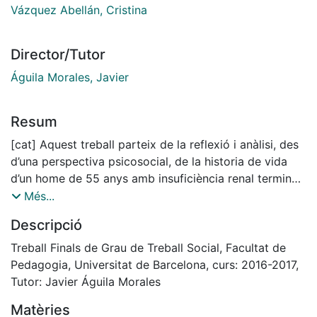
Vázquez Abellán, Cristina
Director/Tutor
Águila Morales, Javier
Resum
[cat] Aquest treball parteix de la reflexió i anàlisi, des
d’una perspectiva psicosocial, de la historia de vida
d’un home de 55 anys amb insuficiència renal terminal
en tractament d’hemodiàlisi que, a causa de l’estat
Més...
avançat de la malaltia, ha derivat en una malaltia
Descripció
arterial perifèrica que li ha comportat l’amputació de
les dues extremitats inferiors. Com elements claus en
Treball Finals de Grau de Treball Social, Facultat de
la reflexió, s’han considerat els aspectes
Pedagogia, Universitat de Barcelona, curs: 2016-2017,
biopsicosocials que envolten al subjecte que pateix
Tutor: Javier Águila Morales
insuficiència renal crònica terminal en tractament
Matèries
d’hemodiàlisi. Tanmateix, la recerca té la intenció