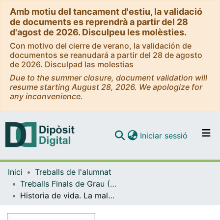
Amb motiu del tancament d'estiu, la validació
de documents es reprendrà a partir del 28
d'agost de 2026. Disculpeu les molèsties.
Con motivo del cierre de verano, la validación de
documentos se reanudará a partir del 28 de agosto
de 2026. Disculpad las molestias
Due to the summer closure, document validation will
resume starting August 28, 2026. We apologize for
any inconvenience.
(current)
Iniciar sessió
Comunitats i col·leccions
Inici
Treballs de l'alumnat
Navega per tot el DD
Treballs Finals de Grau (TFG) - Treball Social
Com publicar
Historia de vida. La malaltia renal crònica terminal i les seves conseqüències. Anàlisi i reflexió des d’una perspectiva psicosocial i des de la mirada del treball social
Contacte