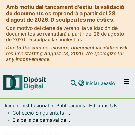
Amb motiu del tancament d'estiu, la validació
de documents es reprendrà a partir del 28
d'agost de 2026. Disculpeu les molèsties.
Con motivo del cierre de verano, la validación de
documentos se reanudará a partir del 28 de agosto
de 2026. Disculpad las molestias
Due to the summer closure, document validation will
resume starting August 28, 2026. We apologize for
any inconvenience.
(current)
Iniciar sessió
Comunitats i col·leccions
Inici
Institucional
Publicacions i Edicions UB
Navega per tot el DD
Col·lecció Singularitats - eBooks - (Publicacions i Edicions UB)
Com publicar
Els balls de carnaval del Cercle Artístic de Barcelona
Contacte