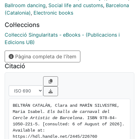
Ballroom dancing
,
Social life and customs
,
Barcelona
(Catalonia)
,
Electronic books
Col·leccions
Col·lecció Singularitats - eBooks - (Publicacions i
Edicions UB)
Pàgina completa de l'ítem
Citació
BELTRÁN CATALÁN, Clara and MARÍN SILVESTRE, 
Maria Isabel. 
Els balls de carnaval del 
Cercle Artístic de Barcelona.
 ISBN 978-84-
1050-221-5. [consulted: 6 of August of 2026]. 
Available at: 
https://hdl.handle.net/2445/226760