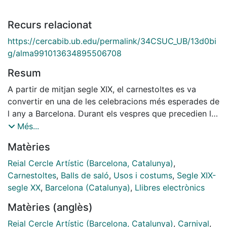
Recurs relacionat
https://cercabib.ub.edu/permalink/34CSUC_UB/13d0bi
g/alma991013634895506708
Resum
A partir de mitjan segle XIX, el carnestoltes es va
convertir en una de les celebracions més esperades de
l any a Barcelona. Durant els vespres que precedien la
quaresma, el desig de diversió i festa dels barcelonins
Més...
es traduïa en carrers engalanats, carrosses
Matèries
sumptuoses i disfresses esplèndides, i a les entitats
artístiques regnava una atmosfera màgica en la qual el
Reial Cercle Artístic (Barcelona, Catalunya)
,
refinament i la gresca anaven de bracet. Aquest llibre
Carnestoltes
,
Balls de saló
,
Usos i costums
,
Segle XIX-
aprofundeix en la història dels balls de carnaval del
segle XX
,
Barcelona (Catalunya)
,
Llibres electrònics
Cercle Artístic de Barcelona
Matèries (anglès)
Reial Cercle Artístic (Barcelona, Catalunya)
,
Carnival
,