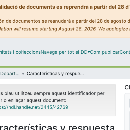
alidació de documents es reprendrà a partir del 28 d
ción de documentos se reanudará a partir del 28 de agosto 
ation will resume starting August 28, 2026. We apologize 
tats i col·leccions
Navega per tot el DD
Com publicar
Cont
Tesis Doctorals - Departament - Psiquiatria i Psicobiologia Clínica
Características y respuesta al tratamiento multidisciplinar de pacientes afectas de fibromialgia
Ci
us plau utilitzeu sempre aquest identificador per
ar o enllaçar aquest document:
ps://hdl.handle.net/2445/42769
racterísticas y respuesta