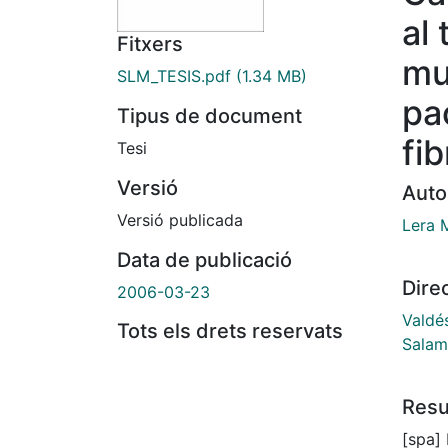
al
Fitxers
mu
SLM_TESIS.pdf
(1.34 MB)
pa
Tipus de document
fi
Tesi
Versió
Auto
Versió publicada
Lera 
Data de publicació
Dire
2006-03-23
Valdé
Tots els drets reservats
Salam
Res
[spa]