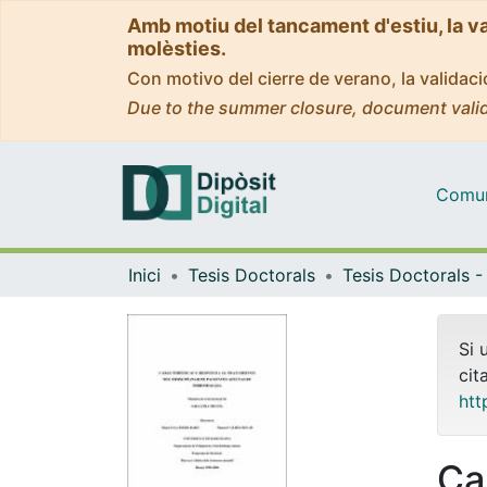
Amb motiu del tancament d'estiu, la v
molèsties.
Con motivo del cierre de verano, la valida
Due to the summer closure, document valid
Comuni
Inici
Tesis Doctorals
Si 
cit
htt
Ca