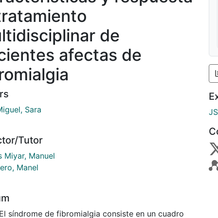
 tratamiento
ltidisciplinar de
cientes afectas de
bromialgia
rs
E
Miguel, Sara
J
C
ctor/Tutor
s Miyar, Manuel
ero, Manel
um
 El síndrome de fibromialgia consiste en un cuadro