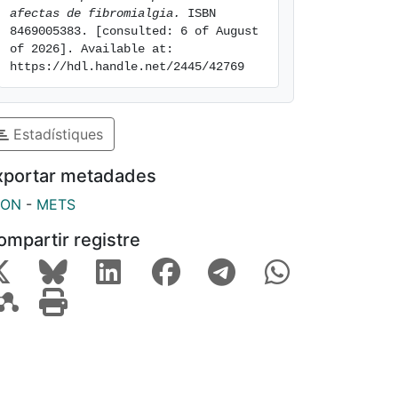
afectas de fibromialgia.
 ISBN 
8469005383. [consulted: 6 of August 
of 2026]. Available at: 
https://hdl.handle.net/2445/42769
Estadístiques
xportar metadades
SON
-
METS
ompartir registre