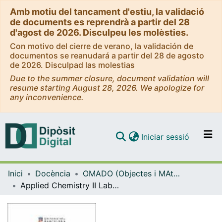
Amb motiu del tancament d'estiu, la validació
de documents es reprendrà a partir del 28
d'agost de 2026. Disculpeu les molèsties.
Con motivo del cierre de verano, la validación de
documentos se reanudará a partir del 28 de agosto
de 2026. Disculpad las molestias
Due to the summer closure, document validation will
resume starting August 28, 2026. We apologize for
any inconvenience.
(current)
Iniciar sessió
Comunitats i col·leccions
Inici
Docència
OMADO (Objectes i MAterials DOcents)
Navega per tot el DD
Applied Chemistry II Laboratory Handbook
Com publicar
Contacte