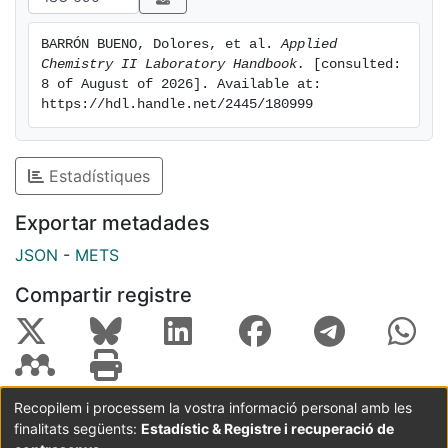
BARRÓN BUENO, Dolores, et al. 
Applied 
Chemistry II Laboratory Handbook.
 [consulted: 
8 of August of 2026]. Available at: 
https://hdl.handle.net/2445/180999
Estadístiques
Exportar metadades
JSON
-
METS
Compartir registre
Recopilem i processem la vostra informació personal amb les
finalitats següents:
Estadístic & Registre i recuperació de
Coordinació:
CRAI UB
Avís legal
Metadades
subjectes a: