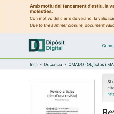
Amb motiu del tancament d'estiu, la v
molèsties.
Con motivo del cierre de verano, la valida
Due to the summer closure, document valid
Comuni
Inici
Docència
Si 
cit
htt
Re