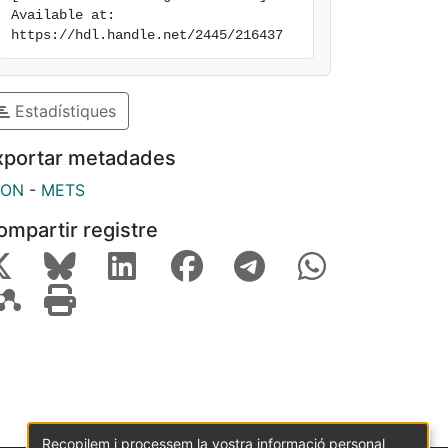
Available at: 
https://hdl.handle.net/2445/216437
Estadístiques
xportar metadades
SON
-
METS
ompartir registre
Recopilem i processem la vostra informació personal