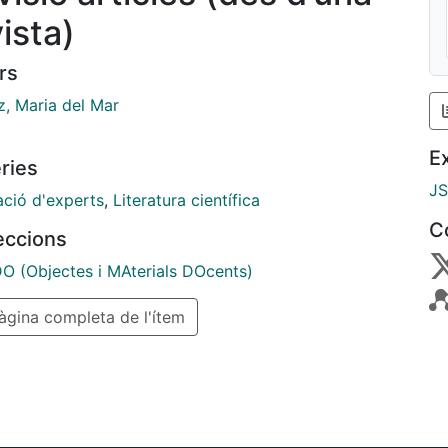
ista)
rs
z, Maria del Mar
E
ries
J
ació d'experts
,
Literatura científica
C
leccions
 (Objectes i MAterials DOcents)
gina completa de l'ítem