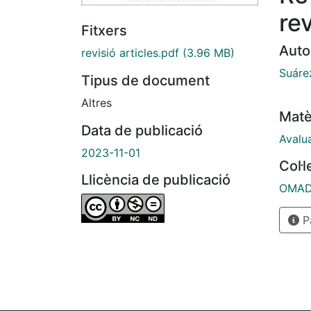
rev
Fitxers
Auto
revisió articles.pdf
(3.96 MB)
Suáre
Tipus de document
Altres
Matè
Data de publicació
Avalu
2023-11-01
Col·
Llicència de publicació
OMADO
Pà