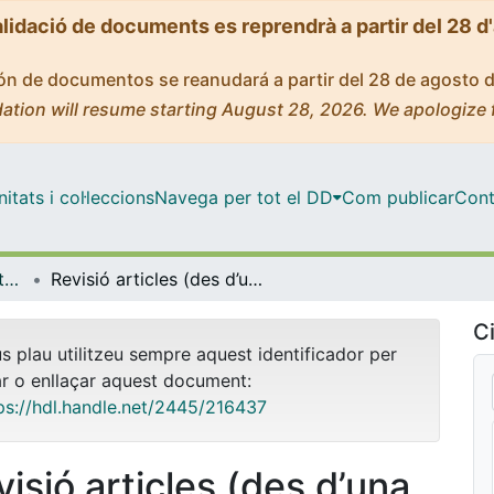
alidació de documents es reprendrà a partir del 28 d
ción de documentos se reanudará a partir del 28 de agosto 
ation will resume starting August 28, 2026. We apologize 
tats i col·leccions
Navega per tot el DD
Com publicar
Cont
OMADO (Objectes i MAterials DOcents)
Revisió articles (des d’una revista)
Ci
us plau utilitzeu sempre aquest identificador per
ar o enllaçar aquest document:
ps://hdl.handle.net/2445/216437
visió articles (des d’una