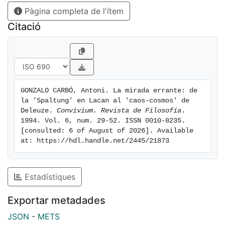
Pàgina completa de l'ítem
mirada errante.
Citació
GONZALO CARBÓ, Antoni. La mirada errante: de 
la 'Spaltung' en Lacan al 'caos-cosmos' de 
Deleuze. 
Convivium. Revista de Filosofía
. 
1994. Vol. 6, num. 29-52. ISSN 0010-8235. 
[consulted: 6 of August of 2026]. Available 
at: https://hdl.handle.net/2445/21873
Estadístiques
Exportar metadades
JSON
-
METS