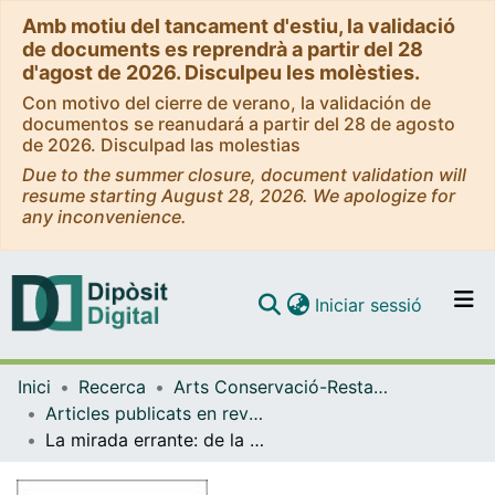
Amb motiu del tancament d'estiu, la validació
de documents es reprendrà a partir del 28
d'agost de 2026. Disculpeu les molèsties.
Con motivo del cierre de verano, la validación de
documentos se reanudará a partir del 28 de agosto
de 2026. Disculpad las molestias
Due to the summer closure, document validation will
resume starting August 28, 2026. We apologize for
any inconvenience.
(current)
Iniciar sessió
Comunitats i col·leccions
Inici
Recerca
Arts Conservació-Restauració
Navega per tot el DD
Articles publicats en revistes (Arts Conservació-Restauració)
Com publicar
La mirada errante: de la 'Spaltung' en Lacan al 'caos-cosmos' de Deleuze
Contacte