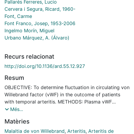
Pallarés Ferreres, Lucio
Cervera i Segura, Ricard, 1960-
Font, Carme
Font Franco, Josep, 1953-2006
Ingelmo Morín, Miguel
Urbano Márquez, A. (Álvaro)
Recurs relacionat
http://doi.org/10.1136/ard.55.12.927
Resum
OBJECTIVE: To determine fluctuation in circulating von
Willebrand factor (vWF) in the outcome of patients
with temporal arteritis. METHODS: Plasma vWF
antigen concentrations were measured in 65 patients
Més...
with biopsy proven temporal arteritis at different
Matèries
disease activity stages, in 12 with isolated polymyalgia
rheumatica, and in 16 controls. Fourteen temporal
Malaltia de von Willebrand
,
Arteritis
,
Arteritis de