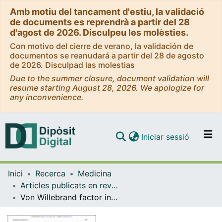
Amb motiu del tancament d'estiu, la validació
de documents es reprendrà a partir del 28
d'agost de 2026. Disculpeu les molèsties.
Con motivo del cierre de verano, la validación de
documentos se reanudará a partir del 28 de agosto
de 2026. Disculpad las molestias
Due to the summer closure, document validation will
resume starting August 28, 2026. We apologize for
any inconvenience.
(current)
Iniciar sessió
Comunitats i col·leccions
Inici
Recerca
Medicina
Navega per tot el DD
Articles publicats en revistes (Medicina)
Com publicar
Von Willebrand factor in the outcome of temporal arteritis
Contacte