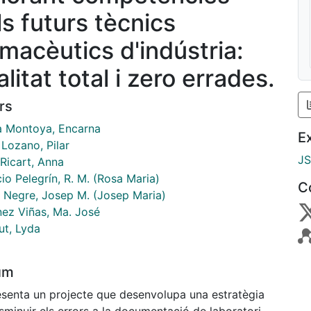
ls futurs tècnics
rmacèutics d'indústria:
litat total i zero errades.
rs
a Montoya, Encarna
E
 Lozano, Pilar
J
Ricart, Anna
io Pelegrín, R. M. (Rosa Maria)
C
i Negre, Josep M. (Josep Maria)
nez Viñas, Ma. José
ut, Lyda
um
esenta un projecte que desenvolupa una estratègia
sminuir els errors a la documentació de laboratori