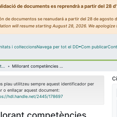
alidació de documents es reprendrà a partir del 28 d
ción de documentos se reanudará a partir del 28 de agosto 
ation will resume starting August 28, 2026. We apologize 
tats i col·leccions
Navega per tot el DD
Com publicar
Cont
INNOVADOC (Documents d'Innovació Docent)
Millorant competències dels futurs tècnics farmacèutics d'indústria: qualitat total i zero errades.
Ci
us plau utilitzeu sempre aquest identificador per
ar o enllaçar aquest document:
ps://hdl.handle.net/2445/178697
llorant competències