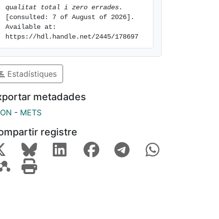
qualitat total i zero errades.
[consulted: 7 of August of 2026]. 
Available at: 
https://hdl.handle.net/2445/178697
Estadístiques
xportar metadades
SON
-
METS
ompartir registre