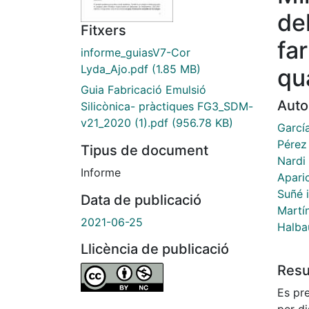
de
Fitxers
fa
informe_guiasV7-Cor
Lyda_Ajo.pdf
(1.85 MB)
qua
Guia Fabricació Emulsió
Auto
Silicònica- pràctiques FG3_SDM-
v21_2020 (1).pdf
(956.78 KB)
Garcí
Pérez
Tipus de document
Nardi 
Informe
Aparic
Suñé 
Data de publicació
Martí
2021-06-25
Halba
Llicència de publicació
Res
Es pr
per di