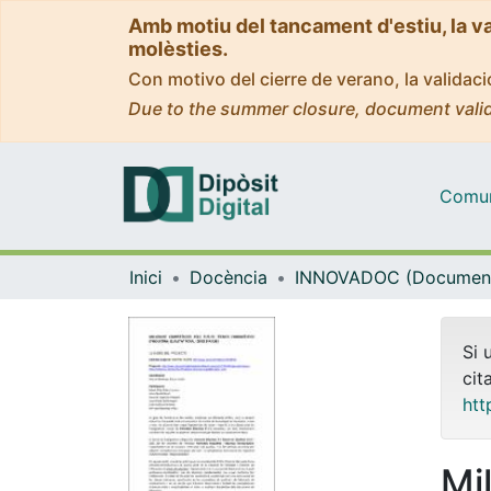
Amb motiu del tancament d'estiu, la v
molèsties.
Con motivo del cierre de verano, la valida
Due to the summer closure, document valid
Comuni
Inici
Docència
Si 
cit
htt
Mi