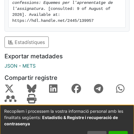
confessions: Equemes per l'aprenentatge de 
l'assignatura.
 [consulted: 9 of August of 
2026]. Available at: 
https://hdl.handle.net/2445/139957
Estadístiques
Exportar metadades
JSON
-
METS
Compartir registre
Recopilem i processem la vostra informació personal amb les
finalitats següents:
Estadístic & Registre i recuperació de
Coordinació:
CRAI UB
Avís legal
Metadades
subjectes a:
contrasenya
Configuració
Política de
Acord