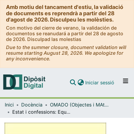
Amb motiu del tancament d'estiu, la validació
de documents es reprendrà a partir del 28
d'agost de 2026. Disculpeu les molèsties.
Con motivo del cierre de verano, la validación de
documentos se reanudará a partir del 28 de agosto
de 2026. Disculpad las molestias
Due to the summer closure, document validation will
resume starting August 28, 2026. We apologize for
any inconvenience.
(current)
Iniciar sessió
Comunitats i col·leccions
Inici
Docència
OMADO (Objectes i MAterials DOcents)
Navega per tot el DD
Estat i confessions: Equemes per l'aprenentatge de l'assignatura
Com publicar
Contacte