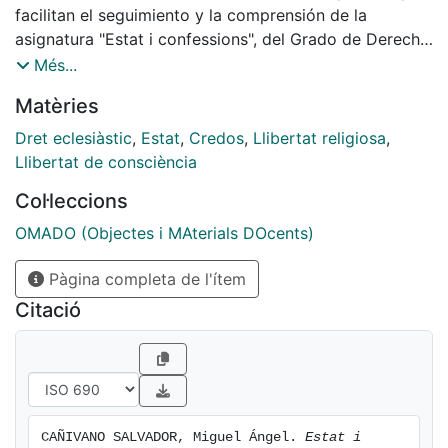
facilitan el seguimiento y la comprensión de la
asignatura "Estat i confessions", del Grado de Derecho
de la UB, en las clases presenciales. Asume todos los
Més...
contenidos propios de la materia, que
Matèries
tradicionalmente se ha reconocido como Derecho
eclesiástico del Estado.
Dret eclesiàstic
,
Estat
,
Credos
,
Llibertat religiosa
,
Llibertat de consciència
Col·leccions
OMADO (Objectes i MAterials DOcents)
Pàgina completa de l'ítem
Citació
CAÑIVANO SALVADOR, Miguel Ángel. 
Estat i 